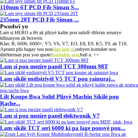
110mm 6T PCD Fib Siman S...
235mm 20T PCD Fib Siman ...
Pwodwi yo
Lam si HERO a fèt ak plizyè kalite pou satisfè diferan senaryo
itilizasyon ak bezwen.
Klas: B, 6000, 6000+, V5, V6, V7, EO, E8, E9, K5, T9, ak T10.
Aprann plis bagay sou nou
klas lam si
oubyen kontakte nou
dirèkteman pou yon quote
Kontakte nou
Jodi a. >>
Lam si pou mezire panèl TCT 300mm 98T
Lam sikilè endistriyèl V5 TCT pou rainuraj...
Lilt Koupe Bwa Solid Plizyè Machin Sikilè pou
Rache...
Lam si pou mezire panèl elektwonik V7
Lam sikilè TCT seri 6000 ki pa lage pousyè pou...