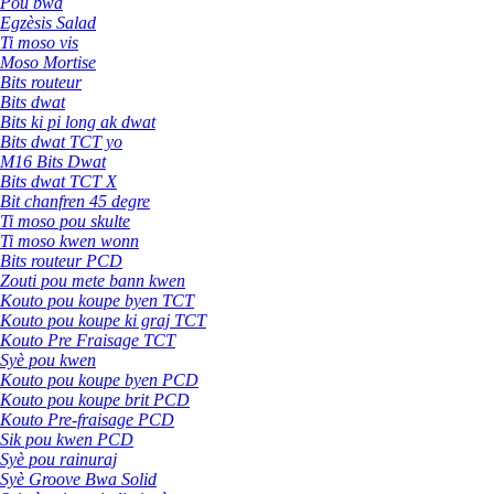
Pou bwa
Egzèsis Salad
Ti moso vis
Moso Mortise
Bits routeur
Bits dwat
Bits ki pi long ak dwat
Bits dwat TCT yo
M16 Bits Dwat
Bits dwat TCT X
Bit chanfren 45 degre
Ti moso pou skulte
Ti moso kwen wonn
Bits routeur PCD
Zouti pou mete bann kwen
Kouto pou koupe byen TCT
Kouto pou koupe ki graj TCT
Kouto Pre Fraisage TCT
Syè pou kwen
Kouto pou koupe byen PCD
Kouto pou koupe brit PCD
Kouto Pre-fraisage PCD
Sik pou kwen PCD
Syè pou rainuraj
Syè Groove Bwa Solid