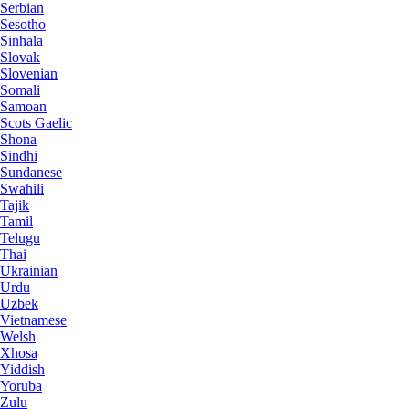
Serbian
Sesotho
Sinhala
Slovak
Slovenian
Somali
Samoan
Scots Gaelic
Shona
Sindhi
Sundanese
Swahili
Tajik
Tamil
Telugu
Thai
Ukrainian
Urdu
Uzbek
Vietnamese
Welsh
Xhosa
Yiddish
Yoruba
Zulu