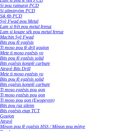
Lam si pou fè nòt PCD
Si pou rainuraj PCD
Si aliminyòm PCD
Sik fib PCD
Syè Fwad pou Metal
Lam si frèt pou metal fereuz
Lam si koupe sèk pou metal fereuz
Machin Syè Fwad
Bits pou fè egzèsis
Ti moso pou fè dril goujon
Mete ti moso egzèsis yo
Bits pou fè egzèsis solid
Bits egzèsis konplè carbure
Atravè Bits Drill
Mete ti moso egzèsis yo
Bits pou fè egzèsis solid
Bits egzèsis konplè carbure
Ti moso egzèsis pou gon
Ti moso egzèsis pou gon
Ti moso pou gon (Ewopeyen)
Bits pou raz silenn
Bits egzèsis etap TCT
Goujon
Atravè
Mòson pou fè egzèsis HSS / Mòson pou mòtye