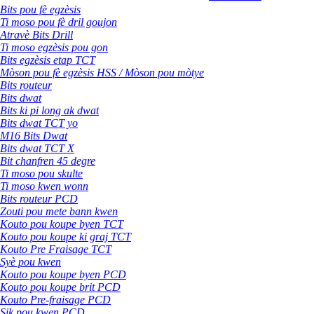
Bits pou fè egzèsis
Ti moso pou fè dril goujon
Atravè Bits Drill
Ti moso egzèsis pou gon
Bits egzèsis etap TCT
Mòson pou fè egzèsis HSS / Mòson pou mòtye
Bits routeur
Bits dwat
Bits ki pi long ak dwat
Bits dwat TCT yo
M16 Bits Dwat
Bits dwat TCT X
Bit chanfren 45 degre
Ti moso pou skulte
Ti moso kwen wonn
Bits routeur PCD
Zouti pou mete bann kwen
Kouto pou koupe byen TCT
Kouto pou koupe ki graj TCT
Kouto Pre Fraisage TCT
Syè pou kwen
Kouto pou koupe byen PCD
Kouto pou koupe brit PCD
Kouto Pre-fraisage PCD
Sik pou kwen PCD