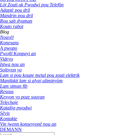
Lòt Zouti ak Pwodwi pou Telefòn
Adaptè pou dril
Mandrin pou dril
Rou sab dyaman
Kouto rabot
Blog
Nouvèl
Konesans
A pwopo
Pwofil Konpayi an
Videyo
Istwa nou an
Solisyon yo
Lam si pou koupe metal pou zouti elektrik
Manifakti lam si alyaj aliminyòm
Lam siman fib
Resous
Kesyon yo poze souvan
Telechaje
Katalòg pwodwi
Sèvis
Kontakte
Vin jwenn konsesyonè nou an
DEMANN