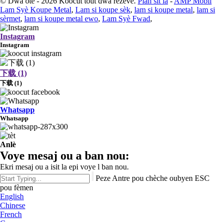
© Dwa otè - 2026 Koocut tout dwa rezève.
Plan sit la
-
AMP Mobil
Lam Syè Koupe Metal
,
Lam si koupe sèk
,
lam si koupe metal
,
lam si
sèrmet
,
lam si koupe metal ewo
,
Lam Syè Fwad
,
Instagram
Instagram
下载 (1)
下载 (1)
Whatsapp
Whatsapp
Anlè
Voye mesaj ou a ban nou:
Ekri mesaj ou a isit la epi voye l ban nou.
Peze Antre pou chèche oubyen ESC
pou fèmen
English
Chinese
French