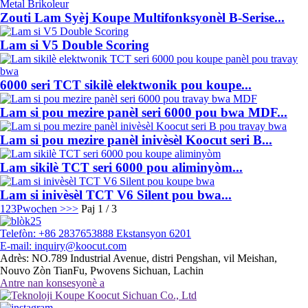
Zouti Lam Syèj Koupe Multifonksyonèl B-Serise...
Lam si V5 Double Scoring
6000 seri TCT sikilè elektwonik pou koupe...
Lam si pou mezire panèl seri 6000 pou bwa MDF...
Lam si pou mezire panèl inivèsèl Koocut seri B...
Lam sikilè TCT seri 6000 pou aliminyòm...
Lam si inivèsèl TCT V6 Silent pou bwa...
1
2
3
Pwochen >
>>
Paj 1 / 3
Telefòn: +86 2837653888 Ekstansyon 6201
E-mail: inquiry@koocut.com
Adrès: NO.789 Industrial Avenue, distri Pengshan, vil Meishan,
Nouvo Zòn TianFu, Pwovens Sichuan, Lachin
Antre nan konsesyonè a