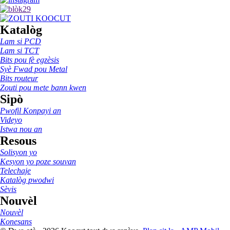
Katalòg
Lam si PCD
Lam si TCT
Bits pou fè egzèsis
Syè Fwad pou Metal
Bits routeur
Zouti pou mete bann kwen
Sipò
Pwofil Konpayi an
Videyo
Istwa nou an
Resous
Solisyon yo
Kesyon yo poze souvan
Telechaje
Katalòg pwodwi
Sèvis
Nouvèl
Nouvèl
Konesans