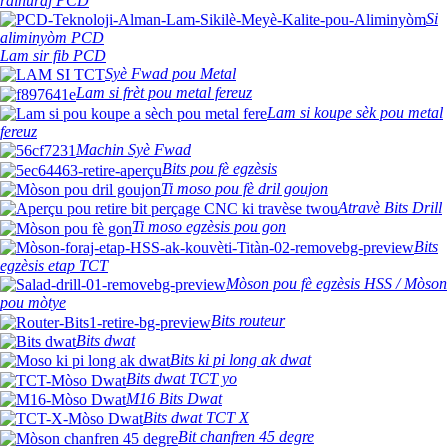
rainuraj PCD
Si
aliminyòm PCD
Lam sir fib PCD
Syè Fwad pou Metal
Lam si frèt pou metal fereuz
Lam si koupe sèk pou metal
fereuz
Machin Syè Fwad
Bits pou fè egzèsis
Ti moso pou fè dril goujon
Atravè Bits Drill
Ti moso egzèsis pou gon
Bits
egzèsis etap TCT
Mòson pou fè egzèsis HSS / Mòson
pou mòtye
Bits routeur
Bits dwat
Bits ki pi long ak dwat
Bits dwat TCT yo
M16 Bits Dwat
Bits dwat TCT X
Bit chanfren 45 degre