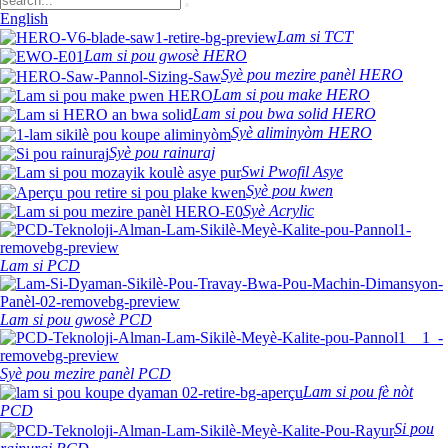
English
Lam si TCT
Lam si pou gwosè HERO
Syè pou mezire panèl HERO
Lam si pou make HERO
Lam si pou bwa solid HERO
Syè aliminyòm HERO
Syè pou rainuraj
Swi Pwofil Asye
Syè pou kwen
Syè Acrylic
Lam si PCD
Lam si pou gwosè PCD
Syè pou mezire panèl PCD
Lam si pou fè nòt
PCD
Si pou