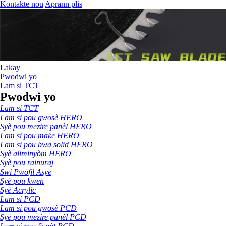
Kontakte nou
Aprann plis
Lakay
Pwodwi yo
Lam si TCT
Pwodwi yo
Lam si TCT
Lam si pou gwosè HERO
Syè pou mezire panèl HERO
Lam si pou make HERO
Lam si pou bwa solid HERO
Syè aliminyòm HERO
Syè pou rainuraj
Swi Pwofil Asye
Syè pou kwen
Syè Acrylic
Lam si PCD
Lam si pou gwosè PCD
Syè pou mezire panèl PCD