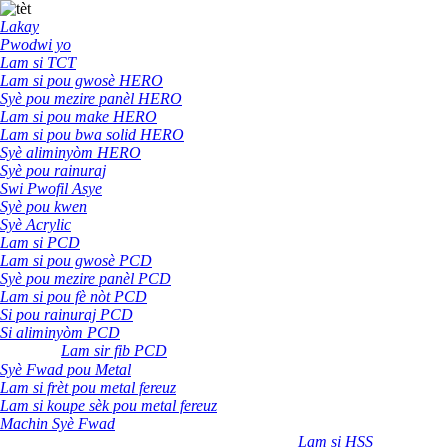
Lakay
Pwodwi yo
Lam si TCT
Lam si pou gwosè HERO
Syè pou mezire panèl HERO
Lam si pou make HERO
Lam si pou bwa solid HERO
Syè aliminyòm HERO
Syè pou rainuraj
Swi Pwofil Asye
Syè pou kwen
Syè Acrylic
Lam si PCD
Lam si pou gwosè PCD
Syè pou mezire panèl PCD
Lam si pou fè nòt PCD
Si pou rainuraj PCD
Si aliminyòm PCD
Lam sir fib PCD
Syè Fwad pou Metal
Lam si frèt pou metal fereuz
Lam si koupe sèk pou metal fereuz
Machin Syè Fwad
Lam si HSS