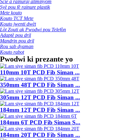
Scie à rainuraj aliminyòm
Syè pou fè rainure plastik
Mete kouto
Kouto TCT Mete
Kouto jwenti dwèt
Lòt Zouti ak Pwodwi pou Telefòn
Adaptè pou dril
Mandrin pou dril
Rou sab dyaman
Kouto rabot
Pwodwi ki prezante yo
110mm 10T PCD Fib Siman ...
350mm 48T PCD Fib Siman ...
305mm 12T PCD Fib Siman ...
184mm 12T PCD Fib Siman ...
184mm 6T PCD Fib Siman S...
184mm 20T PCD Fib Siman ...