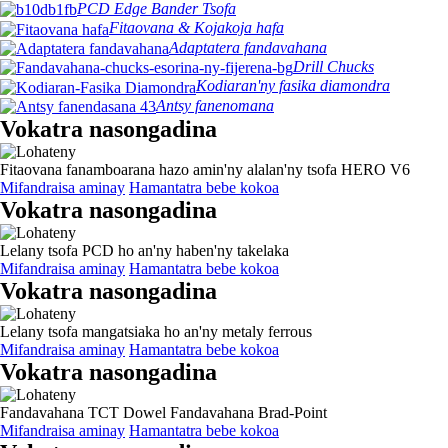
PCD Edge Bander Tsofa
Fitaovana & Kojakoja hafa
Adaptatera fandavahana
Drill Chucks
Kodiaran'ny fasika diamondra
Antsy fanenomana
Vokatra nasongadina
Fitaovana fanamboarana hazo amin'ny alalan'ny tsofa HERO V6
Mifandraisa aminay
Hamantatra bebe kokoa
Vokatra nasongadina
Lelany tsofa PCD ho an'ny haben'ny takelaka
Mifandraisa aminay
Hamantatra bebe kokoa
Vokatra nasongadina
Lelany tsofa mangatsiaka ho an'ny metaly ferrous
Mifandraisa aminay
Hamantatra bebe kokoa
Vokatra nasongadina
Fandavahana TCT Dowel Fandavahana Brad-Point
Mifandraisa aminay
Hamantatra bebe kokoa