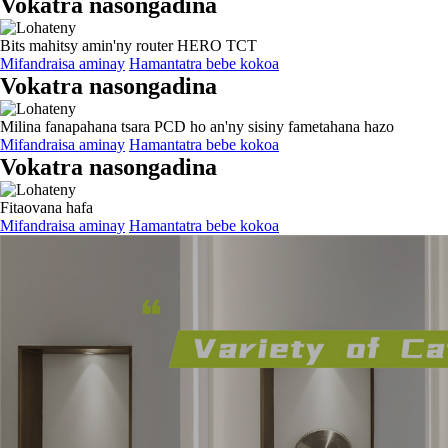
Vokatra nasongadina
Bits mahitsy amin'ny router HERO TCT
Mifandraisa aminay
Hamantatra bebe kokoa
Vokatra nasongadina
Milina fanapahana tsara PCD ho an'ny sisiny fametahana hazo
Mifandraisa aminay
Hamantatra bebe kokoa
Vokatra nasongadina
Fitaovana hafa
Mifandraisa aminay
Hamantatra bebe kokoa