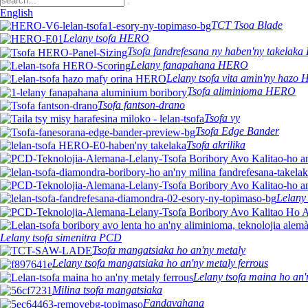
English
TCT Tsoa Blade
Lelany tsofa HERO
Tsofa fandrefesana ny haben'ny takelak
Lelany fanapahana HERO
Lelany tsofa vita amin'ny hazo
Tsofa aliminioma HERO
Tsofa fantson-drano
Tsofa vy
Tsofa Edge Bander
Tsofa akrilika
Lelany
Lelany tsofa simenitra PCD
Tsofa mangatsiaka ho an'ny metaly
Lelany tsofa mangatsiaka ho an'ny metaly ferrous
Lelany tsofa maina ho an'
Milina tsofa mangatsiaka
Fandavahana