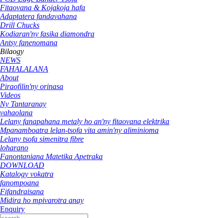
Fitaovana & Kojakoja hafa
Adaptatera fandavahana
Drill Chucks
Kodiaran'ny fasika diamondra
Antsy fanenomana
Bilaogy
NEWS
FAHALALANA
About
Piraofilin'ny orinasa
Videos
Ny Tantaranay
vahaolana
Lelany fanapahana metaly ho an'ny fitaovana elektrika
Mpanamboatra lelan-tsofa vita amin'ny aliminioma
Lelany tsofa simenitra fibre
loharano
Fanontaniana Matetika Apetraka
DOWNLOAD
Katalogy vokatra
fanompoana
Fifandraisana
Midira ho mpivarotra anay
Enquiry