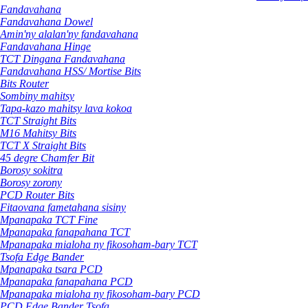
Fandavahana
Fandavahana Dowel
Amin'ny alalan'ny fandavahana
Fandavahana Hinge
TCT Dingana Fandavahana
Fandavahana HSS/ Mortise Bits
Bits Router
Sombiny mahitsy
Tapa-kazo mahitsy lava kokoa
TCT Straight Bits
M16 Mahitsy Bits
TCT X Straight Bits
45 degre Chamfer Bit
Borosy sokitra
Borosy zorony
PCD Router Bits
Fitaovana fametahana sisiny
Mpanapaka TCT Fine
Mpanapaka fanapahana TCT
Mpanapaka mialoha ny fikosoham-bary TCT
Tsofa Edge Bander
Mpanapaka tsara PCD
Mpanapaka fanapahana PCD
Mpanapaka mialoha ny fikosoham-bary PCD
PCD Edge Bander Tsofa