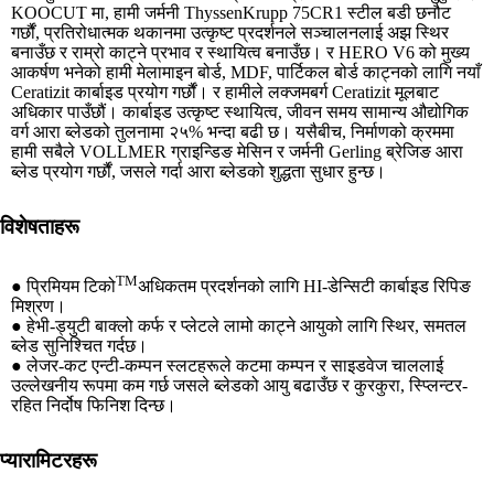
KOOCUT मा, हामी जर्मनी ThyssenKrupp 75CR1 स्टील बडी छनौट
गर्छौं, प्रतिरोधात्मक थकानमा उत्कृष्ट प्रदर्शनले सञ्चालनलाई अझ स्थिर
बनाउँछ र राम्रो काट्ने प्रभाव र स्थायित्व बनाउँछ। र HERO V6 को मुख्य
आकर्षण भनेको हामी मेलामाइन बोर्ड, MDF, पार्टिकल बोर्ड काट्नको लागि नयाँ
Ceratizit कार्बाइड प्रयोग गर्छौं। र हामीले लक्जमबर्ग Ceratizit मूलबाट
अधिकार पाउँछौं। कार्बाइड उत्कृष्ट स्थायित्व, जीवन समय सामान्य औद्योगिक
वर्ग आरा ब्लेडको तुलनामा २५% भन्दा बढी छ। यसैबीच, निर्माणको क्रममा
हामी सबैले VOLLMER ग्राइन्डिङ मेसिन र जर्मनी Gerling ब्रेजिङ आरा
ब्लेड प्रयोग गर्छौं, जसले गर्दा आरा ब्लेडको शुद्धता सुधार हुन्छ।
विशेषताहरू
TM
● प्रिमियम टिको
अधिकतम प्रदर्शनको लागि HI-डेन्सिटी कार्बाइड रिपिङ
मिश्रण।
● हेभी-ड्युटी बाक्लो कर्फ र प्लेटले लामो काट्ने आयुको लागि स्थिर, समतल
ब्लेड सुनिश्चित गर्दछ।
● लेजर-कट एन्टी-कम्पन स्लटहरूले कटमा कम्पन र साइडवेज चाललाई
उल्लेखनीय रूपमा कम गर्छ जसले ब्लेडको आयु बढाउँछ र कुरकुरा, स्प्लिन्टर-
रहित निर्दोष फिनिश दिन्छ।
प्यारामिटरहरू