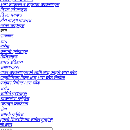
अन्य उपकरण र सहायक उपकरणहरू
ड्रिल एडेप्टरहरू
ड्रिल चकहरू
हीरा बालुवा पाङ्ग्रा
प्लेनर चक्कुहरू
ब्लग
समाचार
ज्ञान
बारेमा
कम्पनी प्रोफाइल
भिडियोहरू
हाम्रो इतिहास
समाधानहरू
पावर उपकरणहरूको लागि धातु काट्ने आरा ब्लेड
एल्युमिनियम मिश्र धातु आरा ब्लेड निर्माता
फाइबर सिमेन्ट आरा ब्लेड
स्रोत
सोधिने प्रश्नहरू
डाउनलोड गर्नुहोस्
उत्पादन क्याटलग
सेवा
सम्पर्क गर्नुहोस्
हाम्रो डिलरशिपमा सामेल हुनुहोस्
सोधपुछ