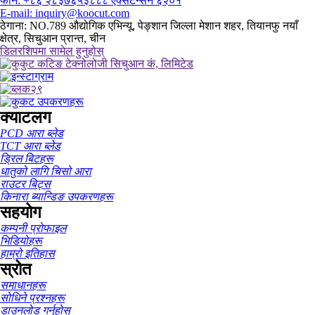
फोन: +८६ २८३७६५३८८८ एक्सटेन्सन ६२०१
E-mail: inquiry@koocut.com
ठेगाना: NO.789 औद्योगिक एभिन्यू, पेङ्शान जिल्ला मेशान शहर, तियानफु नयाँ
क्षेत्र, सिचुआन प्रान्त, चीन
डिलरशिपमा सामेल हुनुहोस्
क्याटलग
PCD आरा ब्लेड
TCT आरा ब्लेड
ड्रिल बिटहरू
धातुको लागि चिसो आरा
राउटर बिट्स
किनारा ब्यान्डिङ उपकरणहरू
सहयोग
कम्पनी प्रोफाइल
भिडियोहरू
हाम्रो इतिहास
स्रोत
समाधानहरू
सोधिने प्रश्नहरू
डाउनलोड गर्नुहोस्