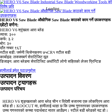
Loading...
HERO V6 Saw Blade औद्योगिक Saw Blade काठको काम गर्ने उपकरणहरू
छोटो वर्णन:
HERO V6 श्रृंखला आरा ब्लेड
व्यास: ३००
कर्फ: ३.२
बोर: ३०
दाँत नम्बर ९६T
स्टील बडी: जर्मनी थिसेनक्रुप ७५CR१ स्टील बडी
कार्बाइड: लक्जमबर्ग सेराटिजिट मूल
डिजाइन: आरा ब्लेडमा सेराटिजिट अथॉरिटी लोगो सहितको लेजर प्रिन्टिङ
हामीलाई इमेल पठाउनुहोस्
उत्पादन विवरण
उत्पादन ट्यागहरू
उत्पादन परिचय
HERO V6 शृङ्खलाको आरा ब्लेड चीन र विदेशी बजारमा एक लोकप्रिय आरा
ब्लेड हो। KOOCUT मा, हामीलाई थाहा छ कि उच्च गुणस्तरका उपकरणहरू
उच्च गुणस्तरको कच्चा पदार्थबाट मात्र आउँछन्। स्टील बडी ब्लेडको मुटु हो।