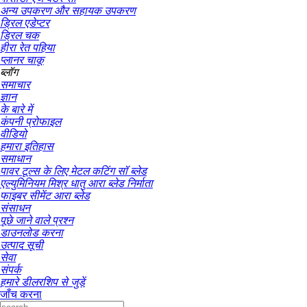
अन्य उपकरण और सहायक उपकरण
ड्रिल एडेप्टर
ड्रिल चक
हीरा रेत पहिया
प्लानर चाकू
ब्लॉग
समाचार
ज्ञान
के बारे में
कंपनी प्रोफाइल
वीडियो
हमारा इतिहास
समाधान
पावर टूल्स के लिए मेटल कटिंग सॉ ब्लेड
एल्युमिनियम मिश्र धातु आरा ब्लेड निर्माता
फाइबर सीमेंट आरा ब्लेड
संसाधन
पूछे जाने वाले प्रश्न
डाउनलोड करना
उत्पाद सूची
सेवा
संपर्क
हमारे डीलरशिप से जुड़ें
जाँच करना