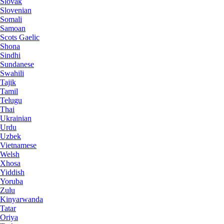
Slovak
Slovenian
Somali
Samoan
Scots Gaelic
Shona
Sindhi
Sundanese
Swahili
Tajik
Tamil
Telugu
Thai
Ukrainian
Urdu
Uzbek
Vietnamese
Welsh
Xhosa
Yiddish
Yoruba
Zulu
Kinyarwanda
Tatar
Oriya