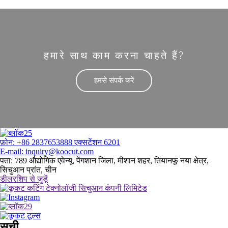
हमारे साथ काम करना चाहते हैं?
हमसे संपर्क करें
फ़ोन: +86 2837653888 एक्सटेंशन 6201
E-mail: inquiry@koocut.com
पता: 789 औद्योगिक एवेन्यू, पेंगशान जिला, मीशान शहर, तियानफू नया क्षेत्र,
सिचुआन प्रांत, चीन
डीलरशिप से जुड़ें
सूची