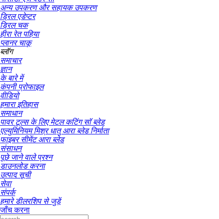
अन्य उपकरण और सहायक उपकरण
ड्रिल एडेप्टर
ड्रिल चक
हीरा रेत पहिया
प्लानर चाकू
ब्लॉग
समाचार
ज्ञान
के बारे में
कंपनी प्रोफाइल
वीडियो
हमारा इतिहास
समाधान
पावर टूल्स के लिए मेटल कटिंग सॉ ब्लेड
एल्युमिनियम मिश्र धातु आरा ब्लेड निर्माता
फाइबर सीमेंट आरा ब्लेड
संसाधन
पूछे जाने वाले प्रश्न
डाउनलोड करना
उत्पाद सूची
सेवा
संपर्क
हमारे डीलरशिप से जुड़ें
जाँच करना