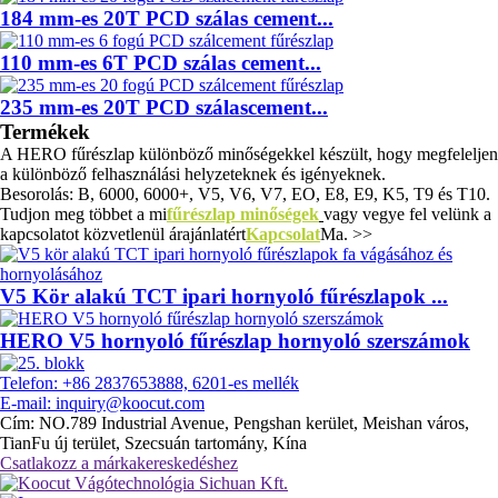
184 mm-es 20T PCD szálas cement...
110 mm-es 6T PCD szálas cement...
235 mm-es 20T PCD szálascement...
Termékek
A HERO fűrészlap különböző minőségekkel készült, hogy megfeleljen
a különböző felhasználási helyzeteknek és igényeknek.
Besorolás: B, 6000, 6000+, V5, V6, V7, EO, E8, E9, K5, T9 és T10.
Tudjon meg többet a mi
fűrészlap minőségek
vagy vegye fel velünk a
kapcsolatot közvetlenül árajánlatért
Kapcsolat
Ma. >>
V5 Kör alakú TCT ipari hornyoló fűrészlapok ...
HERO V5 hornyoló fűrészlap hornyoló szerszámok
Telefon: +86 2837653888, 6201-es mellék
E-mail: inquiry@koocut.com
Cím: NO.789 Industrial Avenue, Pengshan kerület, Meishan város,
TianFu új terület, Szecsuán tartomány, Kína
Csatlakozz a márkakereskedéshez