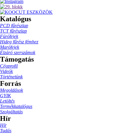
Katalógus
PCD fűrészlap
TCT fűrészlap
Fúrófejek
Hideg fűrész fémhez
Marófejek
Élzáró szerszámok
Támogatás
Cégprofil
Videók
Történetünk
Forrás
Megoldások
GYIK
Letöltés
Termékkatalógus
Szolgáltatás
Hír
Hír
Tudás