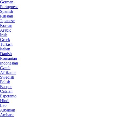
German
Portuguese
Spanish
Russian
Japanese
Korean
Arabic
Irish
Greek
Turkish
Italian
Danish
Romanian
Indonesian
Czech
Afrikaans
Swedish
Polish
Basque
Catalan
Esperanto
Hindi
Lao
Albanian
Amharic