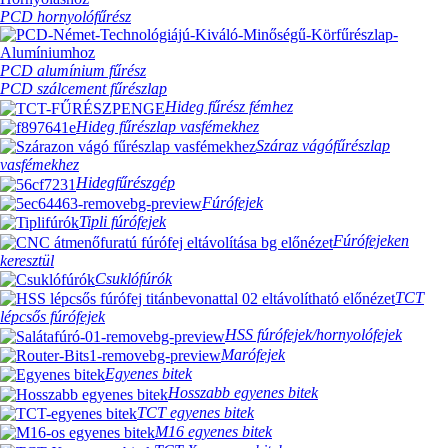
PCD hornyolófűrész
PCD alumínium fűrész
PCD szálcement fűrészlap
Hideg fűrész fémhez
Hideg fűrészlap vasfémekhez
Száraz vágófűrészlap
vasfémekhez
Hidegfűrészgép
Fúrófejek
Tipli fúrófejek
Fúrófejeken
keresztül
Csuklófúrók
TCT
lépcsős fúrófejek
HSS fúrófejek/hornyolófejek
Marófejek
Egyenes bitek
Hosszabb egyenes bitek
TCT egyenes bitek
M16 egyenes bitek