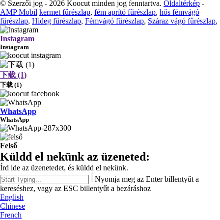
© Szerzői jog - 2026 Koocut minden jog fenntartva.
Oldaltérkép
-
AMP Mobil
kermet fűrészlap
,
fém aprító fűrészlap
,
hős fémvágó
fűrészlap
,
Hideg fűrészlap
,
Fémvágó fűrészlap
,
Száraz vágó fűrészlap
,
Instagram
Instagram
下载 (1)
下载 (1)
WhatsApp
WhatsApp
Felső
Küldd el nekünk az üzeneted:
Írd ide az üzenetedet, és küldd el nekünk.
Nyomja meg az Enter billentyűt a
kereséshez, vagy az ESC billentyűt a bezáráshoz
English
Chinese
French