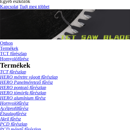
Egyéb eszközök
Kapcsolat
Tudj meg többet
Otthon
Termékek
TCT fűrészlap
Hornyolófűrész
Termékek
TCT fűrészlap
HERO méretre vágott fűrészlap
HERO Panelméretező fűrész
HERO pontozó fűrészlap
HERO tömörfa fűrészlap
HERO alumínium fűrész
Hornyolófűrész
Acélprofilfűrész
Élszalagfűrész
Akril fűrész
PCD fűrészlap
PCD méretű fűrészlap