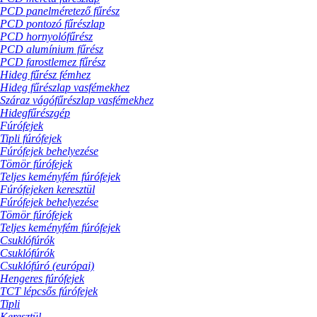
PCD panelméretező fűrész
PCD pontozó fűrészlap
PCD hornyolófűrész
PCD alumínium fűrész
PCD farostlemez fűrész
Hideg fűrész fémhez
Hideg fűrészlap vasfémekhez
Száraz vágófűrészlap vasfémekhez
Hidegfűrészgép
Fúrófejek
Tipli fúrófejek
Fúrófejek behelyezése
Tömör fúrófejek
Teljes keményfém fúrófejek
Fúrófejeken keresztül
Fúrófejek behelyezése
Tömör fúrófejek
Teljes keményfém fúrófejek
Csuklófúrók
Csuklófúrók
Csuklófúró (európai)
Hengeres fúrófejek
TCT lépcsős fúrófejek
Tipli
Keresztül