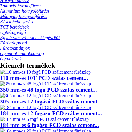
Hornyolófűrész
Tömörfa horonyfűrész
Alumínium hornyolófűrész
Műanyag hornyolófűrész
Kések behelyezése
TCT betétkések
Ujjhézagvágó
Egyéb szerszámok és kiegészítők
Fúróadapterek
Fúrótokmányok
Gyémánt homokkorong
Gyalukések
Kiemelt termékek
110 mm-es 10T PCD szálas cement...
350 mm-es 48 fogú PCD szálas cement...
305 mm-es 12 fogású PCD szálas cement...
184 mm-es 12 fogású PCD szálas cement...
184 mm-es 6 fogású PCD szálas cement...