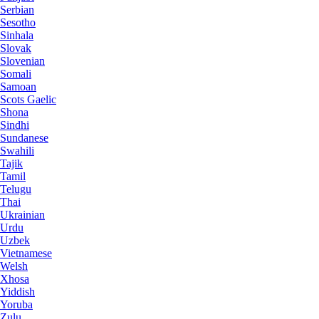
Serbian
Sesotho
Sinhala
Slovak
Slovenian
Somali
Samoan
Scots Gaelic
Shona
Sindhi
Sundanese
Swahili
Tajik
Tamil
Telugu
Thai
Ukrainian
Urdu
Uzbek
Vietnamese
Welsh
Xhosa
Yiddish
Yoruba
Zulu