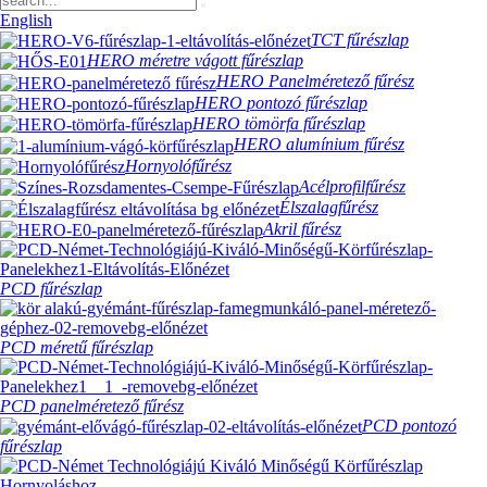
English
TCT fűrészlap
HERO méretre vágott fűrészlap
HERO Panelméretező fűrész
HERO pontozó fűrészlap
HERO tömörfa fűrészlap
HERO alumínium fűrész
Hornyolófűrész
Acélprofilfűrész
Élszalagfűrész
Akril fűrész
PCD fűrészlap
PCD méretű fűrészlap
PCD panelméretező fűrész
PCD pontozó
fűrészlap