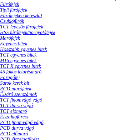
Fúrófejek
Tipli fúrófejek
Fúrófejeken keresztül
Csuklófúrók
TCT lépcsős fúrófejek
HSS fúrófejek/hornyolófejek
Marófejek
Egyenes bitek
Hosszabb egyenes bitek
TCT egyenes bitek
M16 egyenes bitek
TCT X egyenes bitek
45 fokos letörésmaró
Faragófej
Sarok kerek bit
PCD marófejek
Élzáró szerszámok
TCT finomvágó vágó
TCT durva vágó
TCT előmaró
Élszalagfűrész
PCD finomvágó vágó
PCD durva vágó
PCD előmaró
PCD élszalagfűrész