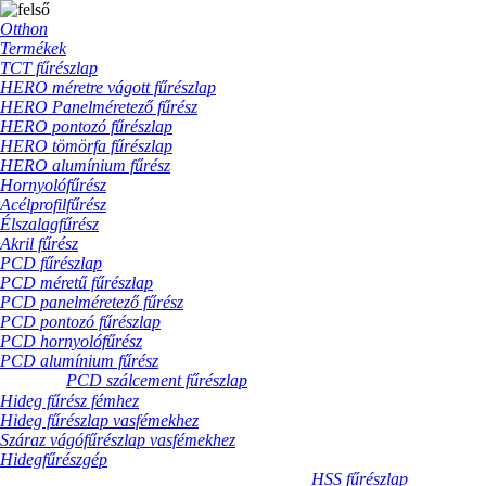
Otthon
Termékek
TCT fűrészlap
HERO méretre vágott fűrészlap
HERO Panelméretező fűrész
HERO pontozó fűrészlap
HERO tömörfa fűrészlap
HERO alumínium fűrész
Hornyolófűrész
Acélprofilfűrész
Élszalagfűrész
Akril fűrész
PCD fűrészlap
PCD méretű fűrészlap
PCD panelméretező fűrész
PCD pontozó fűrészlap
PCD hornyolófűrész
PCD alumínium fűrész
PCD szálcement fűrészlap
Hideg fűrész fémhez
Hideg fűrészlap vasfémekhez
Száraz vágófűrészlap vasfémekhez
Hidegfűrészgép
HSS fűrészlap