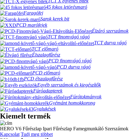
TCT X egyenes bitek
45 fokos letörésmaró
Faragófej
Sarok kerek bit
PCD marófejek
Élzáró szerszámok
TCT finomvágó vágó
TCT durva vágó
TCT előmaró
Élszalagfűrész
PCD finomvágó vágó
PCD durva vágó
PCD előmaró
PCD élszalagfűrész
Egyéb szerszámok és kiegészítők
Fúróadapterek
Fúrótokmányok
Gyémánt homokkorong
Gyalukések
Kiemelt termék
HERO V6 Fűrészlap Ipari Fűrészlap Famegmunkáló Szerszámok
Kapcsolat
Tudj meg többet