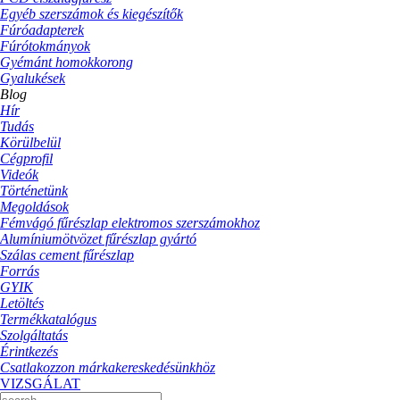
Egyéb szerszámok és kiegészítők
Fúróadapterek
Fúrótokmányok
Gyémánt homokkorong
Gyalukések
Blog
Hír
Tudás
Körülbelül
Cégprofil
Videók
Történetünk
Megoldások
Fémvágó fűrészlap elektromos szerszámokhoz
Alumíniumötvözet fűrészlap gyártó
Szálas cement fűrészlap
Forrás
GYIK
Letöltés
Termékkatalógus
Szolgáltatás
Érintkezés
Csatlakozzon márkakereskedésünkhöz
VIZSGÁLAT