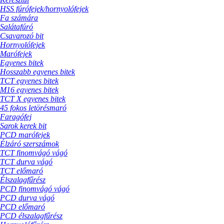
HSS fúrófejek/hornyolófejek
Fa számára
Salátafúró
Csavarozó bit
Hornyolófejek
Marófejek
Egyenes bitek
Hosszabb egyenes bitek
TCT egyenes bitek
M16 egyenes bitek
TCT X egyenes bitek
45 fokos letörésmaró
Faragófej
Sarok kerek bit
PCD marófejek
Élzáró szerszámok
TCT finomvágó vágó
TCT durva vágó
TCT előmaró
Élszalagfűrész
PCD finomvágó vágó
PCD durva vágó
PCD előmaró
PCD élszalagfűrész