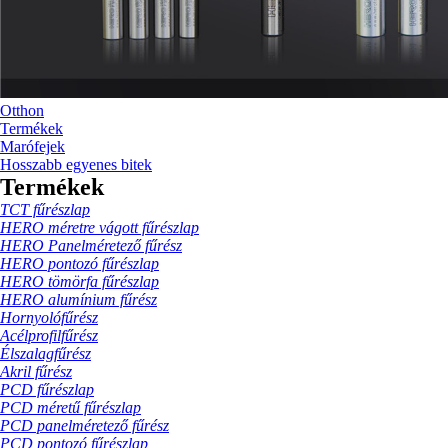
Otthon
Termékek
Marófejek
Hosszabb egyenes bitek
Termékek
TCT fűrészlap
HERO méretre vágott fűrészlap
HERO Panelméretező fűrész
HERO pontozó fűrészlap
HERO tömörfa fűrészlap
HERO alumínium fűrész
Hornyolófűrész
Acélprofilfűrész
Élszalagfűrész
Akril fűrész
PCD fűrészlap
PCD méretű fűrészlap
PCD panelméretező fűrész
PCD pontozó fűrészlap