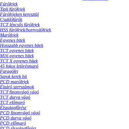
Fúrófejek
Tipli fúrófejek
Fúrófejeken keresztül
Csuklófúrók
TCT lépcsős fúrófejek
HSS fúrófejek/hornyolófejek
Marófejek
Egyenes bitek
Hosszabb egyenes bitek
TCT egyenes bitek
M16 egyenes bitek
TCT X egyenes bitek
45 fokos letörésmaró
Faragófej
Sarok kerek bit
PCD marófejek
Élzáró szerszámok
TCT finomvágó vágó
TCT durva vágó
TCT előmaró
Élszalagfűrész
PCD finomvágó vágó
PCD durva vágó
PCD előmaró
PCD élszalagfűrész