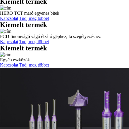
Kiemelt termék
HERO TCT maró egyenes bitek
Kapcsolat
Tudj meg többet
Kiemelt termék
PCD finomvágó vágó élzáró géphez, fa szegélyezéshez
Kapcsolat
Tudj meg többet
Kiemelt termék
Egyéb eszközök
Kapcsolat
Tudj meg többet