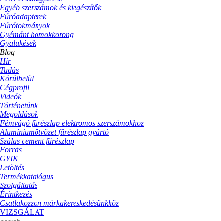
Egyéb szerszámok és kiegészítők
Fúróadapterek
Fúrótokmányok
Gyémánt homokkorong
Gyalukések
Blog
Hír
Tudás
Körülbelül
Cégprofil
Videók
Történetünk
Megoldások
Fémvágó fűrészlap elektromos szerszámokhoz
Alumíniumötvözet fűrészlap gyártó
Szálas cement fűrészlap
Forrás
GYIK
Letöltés
Termékkatalógus
Szolgáltatás
Érintkezés
Csatlakozzon márkakereskedésünkhöz
VIZSGÁLAT