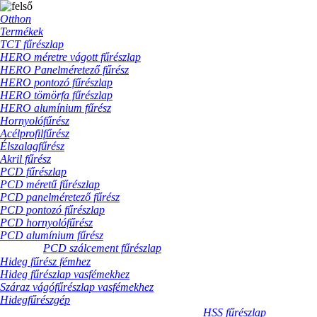
Otthon
Termékek
TCT fűrészlap
HERO méretre vágott fűrészlap
HERO Panelméretező fűrész
HERO pontozó fűrészlap
HERO tömörfa fűrészlap
HERO alumínium fűrész
Hornyolófűrész
Acélprofilfűrész
Élszalagfűrész
Akril fűrész
PCD fűrészlap
PCD méretű fűrészlap
PCD panelméretező fűrész
PCD pontozó fűrészlap
PCD hornyolófűrész
PCD alumínium fűrész
PCD szálcement fűrészlap
Hideg fűrész fémhez
Hideg fűrészlap vasfémekhez
Száraz vágófűrészlap vasfémekhez
Hidegfűrészgép
HSS fűrészlap