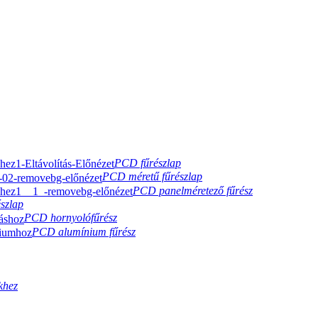
PCD fűrészlap
PCD méretű fűrészlap
PCD panelméretező fűrész
szlap
PCD hornyolófűrész
PCD alumínium fűrész
khez