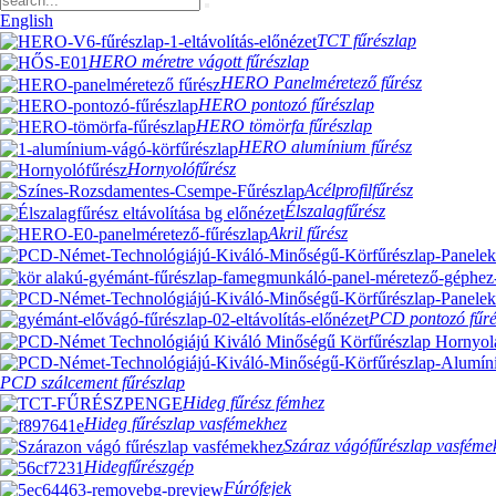
English
TCT fűrészlap
HERO méretre vágott fűrészlap
HERO Panelméretező fűrész
HERO pontozó fűrészlap
HERO tömörfa fűrészlap
HERO alumínium fűrész
Hornyolófűrész
Acélprofilfűrész
Élszalagfűrész
Akril fűrész
PCD pontozó fűré
PCD szálcement fűrészlap
Hideg fűrész fémhez
Hideg fűrészlap vasfémekhez
Száraz vágófűrészlap vasféme
Hidegfűrészgép
Fúrófejek