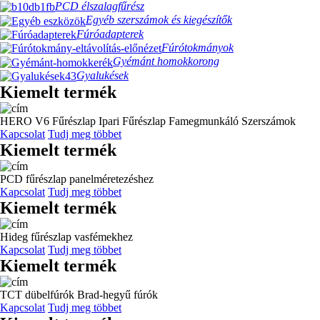
PCD élszalagfűrész
Egyéb szerszámok és kiegészítők
Fúróadapterek
Fúrótokmányok
Gyémánt homokkorong
Gyalukések
Kiemelt termék
HERO V6 Fűrészlap Ipari Fűrészlap Famegmunkáló Szerszámok
Kapcsolat
Tudj meg többet
Kiemelt termék
PCD fűrészlap panelméretezéshez
Kapcsolat
Tudj meg többet
Kiemelt termék
Hideg fűrészlap vasfémekhez
Kapcsolat
Tudj meg többet
Kiemelt termék
TCT dübelfúrók Brad-hegyű fúrók
Kapcsolat
Tudj meg többet