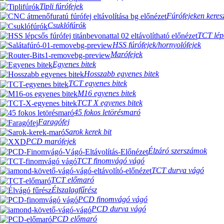
Tipli fúrófejek
Fúrófejeken keresz
Csuklófúrók
TCT lépc
HSS fúrófejek/hornyolófejek
Marófejek
Egyenes bitek
Hosszabb egyenes bitek
TCT egyenes bitek
M16 egyenes bitek
TCT X egyenes bitek
45 fokos letörésmaró
Faragófej
Sarok kerek bit
PCD marófejek
Élzáró szerszámok
TCT finomvágó vágó
TCT durva vágó
TCT előmaró
Élszalagfűrész
PCD finomvágó vágó
PCD durva vágó
PCD előmaró