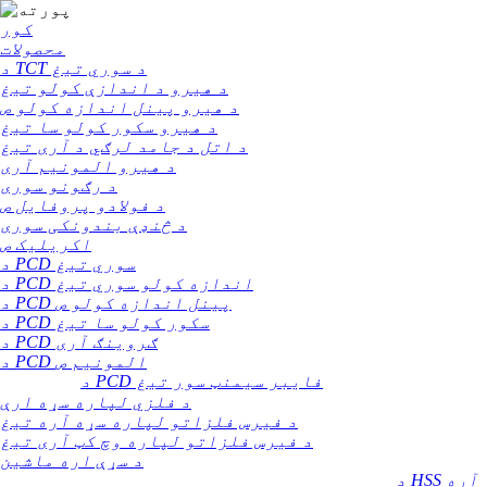
کور
محصولات
د TCT د سوري تیغ
د هیرو د اندازې کولو تیغ
د هیرو پینل اندازه کولو ص
د هیرو سکور کولو سا تیغ
د اتل د جامد لرګي د آری تیغ
د هیرو المونیم آری
د رګونو سوری
د فولادو پروفایل ص
د څنډې بندونکی سوری
اکریلیک ص
د PCD سوري تیغ
د PCD اندازه کولو سوري تیغ
د PCD پینل اندازه کولو ص
د PCD سکور کولو سا تیغ
د PCD ګروینګ آری
د PCD المونیم ص
د PCD فایبر سیمنټ سور تیغ
د فلزي لپاره سړه ارې
د فیرس فلزاتو لپاره سړه آره تیغ
د فیرس فلزاتو لپاره وچ کټ آری تیغ
د سړې اره ماشین
د HSS آره