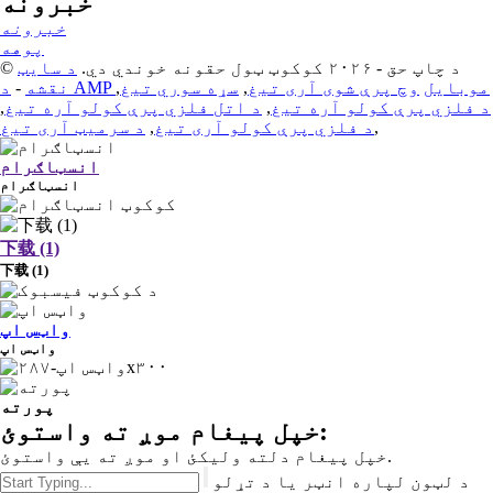
خبرونه
خبرونه
پوهه
© د چاپ حق - ۲۰۲۶ کوکوټ ټول حقونه خوندي دي.
د سایټ
د AMP موبایل
وچ پرې شوی آری تیغ
,
سړه سوري تیغ
,
نقشه
-
د فلزي پرې کولو آره تیغ
,
د اتل فلزي پرې کولو آره تیغ
,
,
د فلزي پرې کولو آری تیغ
,
د سرمیټ آری تیغ
انسټاګرام
انسټاګرام
下载 (1)
下载 (1)
واټس اپ
واټس اپ
پورته
خپل پیغام موږ ته واستوئ:
خپل پیغام دلته ولیکئ او موږ ته یې واستوئ.
د لټون لپاره انټر یا د تړلو