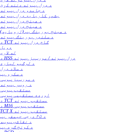
د ډرل بټونه دننه کړئ
د جامدو ډرل بټونه
بشپړ کاربایډ ډرل بټونه
د هینج ډرل بټونه
د هینج ډرل بټونه
د هینج بورینګ بټ (اروپایي)
د سلنډر بورینګ بټونه
د TCT ګام ډرل بټونه
ډویل
له لارې
د HSS ډرل بټونه / مورټیز بټونه
د لرګیو لپاره
د سلاد ډرل
د سکرو بټ
د مورټیز ټوټې
د روټر بټونه
مستقیم ټوټې
اوږده مستقیمې ټوټې
د TCT مستقیم بټونه
د M16 مستقیم ټوټې
TCT X مستقیم بټونه
د ۴۵ درجې چیمفر بټ
د نقاشۍ ټوټه
د کونج ګرد بټ