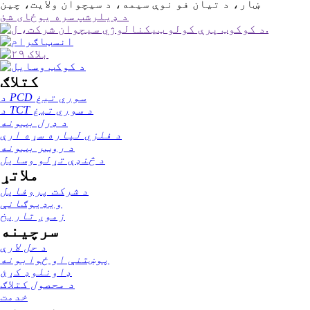
ښار، د تیان فو نوې سیمه، د سیچوان ولایت، چین
د ډیلرشپ سره یوځای شئ
کتلاګ
د PCD سوري تیغ
د TCT د سوري تیغ
د ډرل بټونه
د فلزي لپاره سړه ارې
د روټر بټونه
د څنډې تړلو وسایل
ملاتړ
د شرکت پروفایل
ویډیوګانې
زموږ تاریخ
سرچینه
د حل لارې
پوښتنې او ځوابونه
ډاونلوډ کړئ
د محصول کتلاګ
خدمت