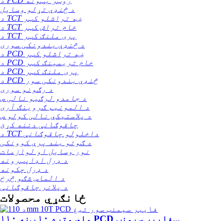
د PCD روټر بټونه
د څنډې تړلو وسایل
د TCT ښه تراشلو کټر
د TCT خام تراش کټر
د TCT پری ملنګ کټر
د څنډې بندونکی سوری
د PCD ښه تراشلو کټر
د PCD خام تریمینګ کټر
د PCD پری ملنګ کټر
د PCD څنډې بندونکی سور
د رګونو سوری
د جامدو لرګیو نالی ص
د المونیم ګروینګ آری
د پلاستيکي نالی کولو ص
چاقوګانې دننه کړئ
د TCT داخلولو چاقوګانې
د ګوتو بند پرې کوونکی
نور وسایل او لوازمات
د ډرل اډاپټرونه
د ډرل چکونه
د الماس شګو څرخ
د پلانر چاقوګانې
ځانګړي محصولات
۱۱۰ ملي متره ۱۰ ټنه PCD فایبر سیمنټ...