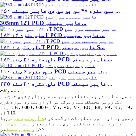
۳۵۰ ملي متره ۴۸ ټي پي سي ډي فایبر سیمنټ ...
305mm 12T PCD فایبر سیمنټ ...
۱۸۴ ملي متره ۱۲T PCD فایبر سیمنټ ...
۱۸۴ ملي متره ۶T PCD فایبر سیمنټ S...
۱۸۴ ملي متره ۲۰ ټنه PCD فایبر سیمنټ ...
۱۱۰ ملي متره ۶ ټنه PCD فایبر سیمنټ...
۲۳۵ ملي متره ۲۰ ټنه PCD فایبر سیمنټ ...
محصولات
د هیرو آره تیغ د مختلفو درجو سره ډیزاین شوی ترڅو د
کارونې مختلف سناریوګانې او اړتیاوې پوره کړي.
درجه: B، 6000، 6000+، V5، V6، V7، EO، E8، E9، K5، T9،
او T10.
زموږ په اړه نور معلومات ترلاسه کړئ
د آرې تیغ درجې
یا
د نرخ لپاره مستقیم موږ سره اړیکه ونیسئ
موږ سره
نن.>>
اړیکه ونیسئ