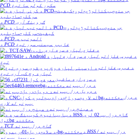
PCD سکور کولو سا تیغ
د PCD ګروینګ آری
د PCD المونیم ص
د PCD فایبر سیمنټ سور تیغ
د فلزي لپاره سړه ارې
د فیرس فلزاتو لپاره سړه آره
تیغ
د فیرس فلزاتو
لپاره وچ کټ آری تیغ
د سړې اره ماشین
د ډرل بټونه
د ډویل ډرل بټونه
د ډرل
بټونو له لارې
د هینج ډرل بټونه
د TCT ګام ډرل بټونه
د HSS ډرل بټونه /
مورټیز بټونه