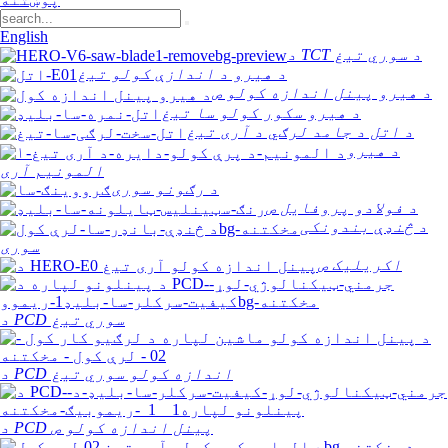
English
د TCT د سوري تیغ
د هیرو د اندازې کولو تیغ
د هیرو پینل اندازه کولو ص
د هیرو سکور کولو سا تیغ
د اتل د جامد لرګي د آری تیغ
د هیرو
المونیم آری
د رګونو سوری
د فولادو پروفایل ص
د څنډې بندونکی
سوری
اکریلیک ص
د PCD سوري تیغ
د PCD اندازه کولو سوري تیغ
د PCD پینل اندازه کولو ص
د