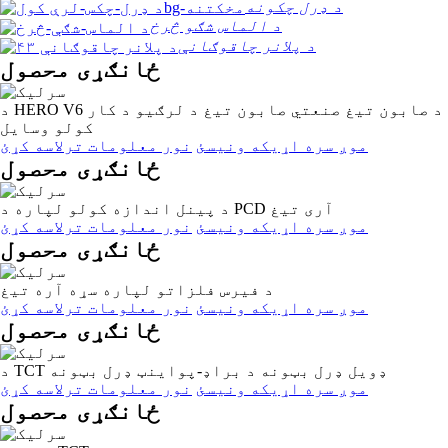
د ډرل چکونه
د الماس شګو څرخ
د پلانر چاقوګانې
ځانګړی محصول
د HERO V6 د صابون تیغ ​​صنعتي صابون تیغ ​​د لرګیو د کار
کولو وسایل
موږ سره اړیکه ونیسئ
نور معلومات ترلاسه کړئ
ځانګړی محصول
د پینل اندازه کولو لپاره د PCD آری تیغ
موږ سره اړیکه ونیسئ
نور معلومات ترلاسه کړئ
ځانګړی محصول
د فیرس فلزاتو لپاره سړه آره تیغ
موږ سره اړیکه ونیسئ
نور معلومات ترلاسه کړئ
ځانګړی محصول
د TCT ډویل ډرل بټونه د براډ-پواینټ ډرل بټونه
موږ سره اړیکه ونیسئ
نور معلومات ترلاسه کړئ
ځانګړی محصول