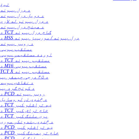
تیغ
د ډرل بټونه
د ډویل ډرل بټونه
د ډرل بټونو له لارې
د هینج ډرل بټونه
د TCT ګام ډرل بټونه
د HSS ډرل بټونه / مورټیز بټونه
د روټر بټونه
مستقیم ټوټې
اوږده مستقیمې ټوټې
د TCT مستقیم بټونه
د M16 مستقیم ټوټې
TCT X مستقیم بټونه
د ۴۵ درجې چیمفر بټ
د نقاشۍ ټوټه
د کونج ګرد بټ
د PCD روټر بټونه
د څنډې تړلو وسایل
د TCT ښه تراشلو کټر
د TCT خام تراش کټر
د TCT پری ملنګ کټر
د څنډې بندونکی سوری
د PCD ښه تراشلو کټر
د PCD خام تریمینګ کټر
د PCD پری ملنګ کټر