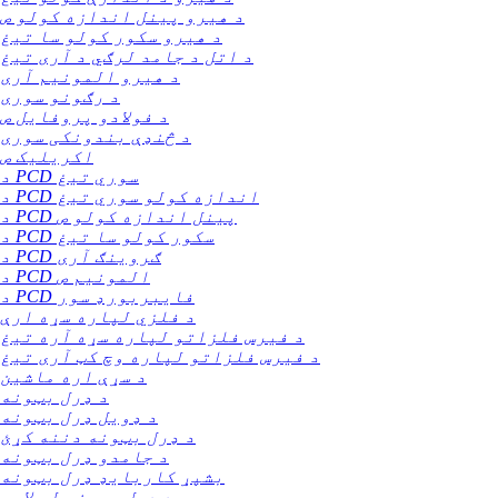
د هیرو پینل اندازه کولو ص
د هیرو سکور کولو سا تیغ
د اتل د جامد لرګي د آری تیغ
د هیرو المونیم آری
د رګونو سوری
د فولادو پروفایل ص
د څنډې بندونکی سوری
اکریلیک ص
د PCD سوري تیغ
د PCD اندازه کولو سوري تیغ
د PCD پینل اندازه کولو ص
د PCD سکور کولو سا تیغ
د PCD ګروینګ آری
د PCD المونیم ص
د PCD فایبربورډ سور
د فلزي لپاره سړه ارې
د فیرس فلزاتو لپاره سړه آره تیغ
د فیرس فلزاتو لپاره وچ کټ آری تیغ
د سړې اره ماشین
د ډرل بټونه
د ډویل ډرل بټونه
د ډرل بټونه دننه کړئ
د جامدو ډرل بټونه
بشپړ کاربایډ ډرل بټونه
د ډرل بټونو له لارې