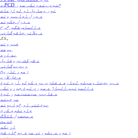
د PCD څنډې بندونکی سور
نور وسایل او لوازمات
د ډرل اډاپټرونه
د ډرل چکونه
د الماس شګو څرخ
د پلانر چاقوګانې
بلاګ
خبرونه
پوهه
په اړه
د شرکت پروفایل
ویډیوګانې
زموږ تاریخ
د حل لارې
د بریښنا وسیلو لپاره د فلزي پرې کولو آری تیغ
د المونیم الیاژ د سوري تیغ جوړونکی
د فایبر سیمنټ سور تیغ
سرچینه
پوښتنې او ځوابونه
ډاونلوډ کړئ
د محصول کتلاګ
خدمت
اړیکه
زموږ د پلورنې سره یوځای شئ
پوښتنه