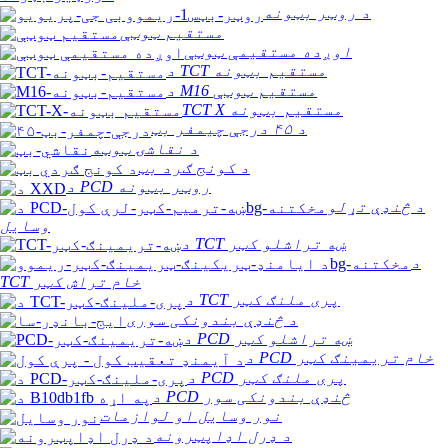
د روټر بټونه
مستقیم ټوټې
اوږده مستقیمې ټوټې
د TCT مستقیم بټونه
د M16 مستقیم ټوټې
TCT X مستقیم بټونه
د ۴۵ درجې چیمفر بټ
د نقاشۍ ټوټه
د کونج ګرد بټ
د PCD روټر بټونه
د څنډې تړلو
وسایل
د TCT ښه تراشلو کټر
د
TCT خام تراش کټر
د TCT پری ملنګ کټر
د څنډې بندونکی سوری
د PCD ښه تراشلو کټر
د PCD خام تریمینګ کټر
د PCD پری ملنګ کټر
د PCD څنډې بندونکی سور
نور وسایل او لوازمات
د ډرل اډاپټرونه