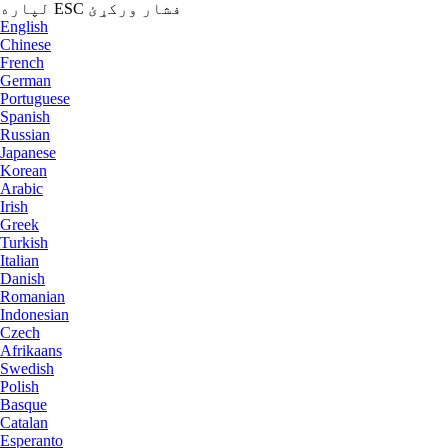
لپاره ESC فشار ورکړئ
English
Chinese
French
German
Portuguese
Spanish
Russian
Japanese
Korean
Arabic
Irish
Greek
Turkish
Italian
Danish
Romanian
Indonesian
Czech
Afrikaans
Swedish
Polish
Basque
Catalan
Esperanto