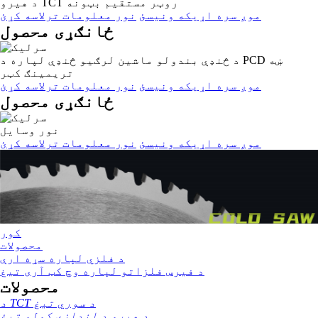
د هیرو TCT روټر مستقیم بټونه
موږ سره اړیکه ونیسئ
نور معلومات ترلاسه کړئ
ځانګړی محصول
د څنډې بندولو ماشین لرګیو څنډې لپاره د PCD ښه
تریمینګ کټر
موږ سره اړیکه ونیسئ
نور معلومات ترلاسه کړئ
ځانګړی محصول
نور وسایل
موږ سره اړیکه ونیسئ
نور معلومات ترلاسه کړئ
کور
محصولات
د فلزي لپاره سړه ارې
د فیرس فلزاتو لپاره وچ کټ آری تیغ
محصولات
د TCT د سوري تیغ
د هیرو د اندازې کولو تیغ