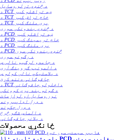
د PCD روټر بټونه
د څنډې تړلو وسایل
د TCT ښه تراشلو کټر
د TCT خام تراش کټر
د TCT پری ملنګ کټر
د څنډې بندونکی سوری
د PCD ښه تراشلو کټر
د PCD خام تریمینګ کټر
د PCD پری ملنګ کټر
د PCD څنډې بندونکی سور
د رګونو سوری
د جامدو لرګیو نالی ص
د المونیم ګروینګ آری
د پلاستيکي نالی کولو ص
چاقوګانې دننه کړئ
د TCT داخلولو چاقوګانې
د ګوتو بند پرې کوونکی
نور وسایل او لوازمات
د ډرل اډاپټرونه
د ډرل چکونه
د الماس شګو څرخ
د پلانر چاقوګانې
ځانګړي محصولات
۱۱۰ ملي متره ۱۰ ټنه PCD فایبر سیمنټ...