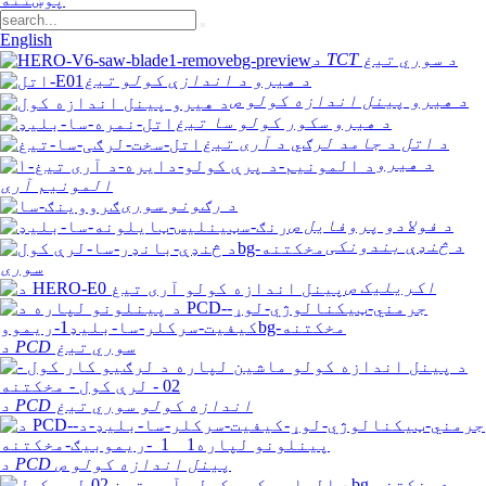
English
د TCT د سوري تیغ
د هیرو د اندازې کولو تیغ
د هیرو پینل اندازه کولو ص
د هیرو سکور کولو سا تیغ
د اتل د جامد لرګي د آری تیغ
د هیرو
المونیم آری
د رګونو سوری
د فولادو پروفایل ص
د څنډې بندونکی
سوری
اکریلیک ص
د PCD سوري تیغ
د PCD اندازه کولو سوري تیغ
د PCD پینل اندازه کولو ص
د