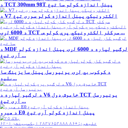
د TCT 300mm 98T پینل اندازه کولو سا تیغ
د V7 الکترونیکي پینل اندازه کولو سوری تیغ
د 6000 لړۍ TCT سرکلر الکترونیکي پرې کولو ص ...
د MDF لرګیو لپاره د 6000 لړۍ پینل اندازه کولو
آری تیغ ...
د کوکوټ بي لړۍ یونیورسل پینل سایزینګ سا
بلیډ...
د لرګیو لپاره د V6 خاموش ډول TCT یونیورسل
آری تیغ ...
د هیرو E0 پینل اندازه کولو آری تیغ
تلیفون: +۸۶ ۲۸۳۷۶۵۳۸۸۸ ایکسټینشن ۶۲۰۱