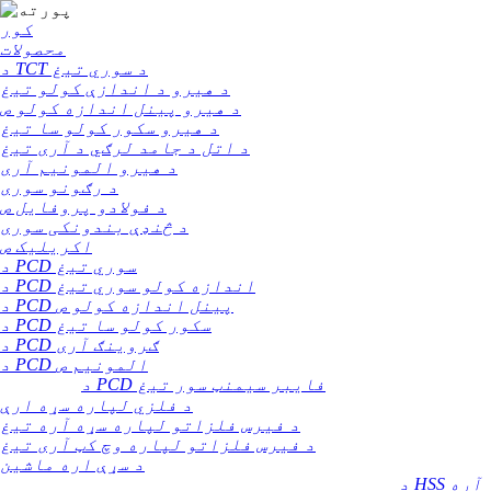
کور
محصولات
د TCT د سوري تیغ
د هیرو د اندازې کولو تیغ
د هیرو پینل اندازه کولو ص
د هیرو سکور کولو سا تیغ
د اتل د جامد لرګي د آری تیغ
د هیرو المونیم آری
د رګونو سوری
د فولادو پروفایل ص
د څنډې بندونکی سوری
اکریلیک ص
د PCD سوري تیغ
د PCD اندازه کولو سوري تیغ
د PCD پینل اندازه کولو ص
د PCD سکور کولو سا تیغ
د PCD ګروینګ آری
د PCD المونیم ص
د PCD فایبر سیمنټ سور تیغ
د فلزي لپاره سړه ارې
د فیرس فلزاتو لپاره سړه آره تیغ
د فیرس فلزاتو لپاره وچ کټ آری تیغ
د سړې اره ماشین
د HSS آره