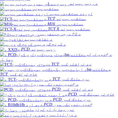
د روټر بټونه
مستقیم ټوټې
اوږده مستقیمې ټوټې
د TCT مستقیم بټونه
د M16 مستقیم ټوټې
TCT X مستقیم بټونه
د ۴۵ درجې چیمفر بټ
د نقاشۍ ټوټه
د کونج ګرد بټ
د PCD روټر بټونه
د څنډې تړلو
وسایل
د TCT ښه تراشلو کټر
د
TCT خام تراش کټر
د TCT پری ملنګ کټر
د څنډې بندونکی سوری
د PCD ښه تراشلو کټر
د PCD خام تریمینګ کټر
د PCD پری ملنګ کټر
د PCD څنډې بندونکی سور
نور وسایل او لوازمات
د ډرل اډاپټرونه