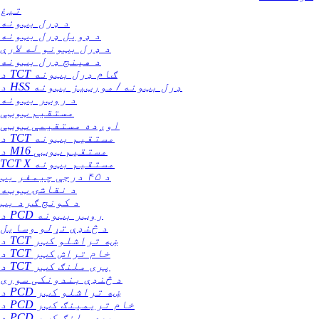
تیغ
د ډرل بټونه
د ډویل ډرل بټونه
د ډرل بټونو له لارې
د هینج ډرل بټونه
د TCT ګام ډرل بټونه
د HSS ډرل بټونه / مورټیز بټونه
د روټر بټونه
مستقیم ټوټې
اوږده مستقیمې ټوټې
د TCT مستقیم بټونه
د M16 مستقیم ټوټې
TCT X مستقیم بټونه
د ۴۵ درجې چیمفر بټ
د نقاشۍ ټوټه
د کونج ګرد بټ
د PCD روټر بټونه
د څنډې تړلو وسایل
د TCT ښه تراشلو کټر
د TCT خام تراش کټر
د TCT پری ملنګ کټر
د څنډې بندونکی سوری
د PCD ښه تراشلو کټر
د PCD خام تریمینګ کټر
د PCD پری ملنګ کټر