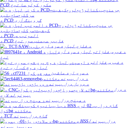
PCD سکور کولو سا تیغ
د PCD ګروینګ آری
د PCD المونیم ص
د PCD فایبر سیمنټ سور تیغ
د فلزي لپاره سړه ارې
د فیرس فلزاتو لپاره سړه آره
تیغ
د فیرس فلزاتو
لپاره وچ کټ آری تیغ
د سړې اره ماشین
د ډرل بټونه
د ډویل ډرل بټونه
د ډرل
بټونو له لارې
د هینج ډرل بټونه
د TCT ګام ډرل بټونه
د HSS ډرل بټونه /
مورټیز بټونه