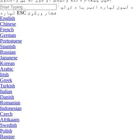
د لټون لپاره انټر یا د تړلو
لپاره ESC فشار ورکړئ
English
Chinese
French
German
Portuguese
Spanish
Russian
Japanese
Korean
Arabic
Irish
Greek
Turkish
Italian
Danish
Romanian
Indonesian
Czech
Afrikaans
Swedish
Polish
Basque