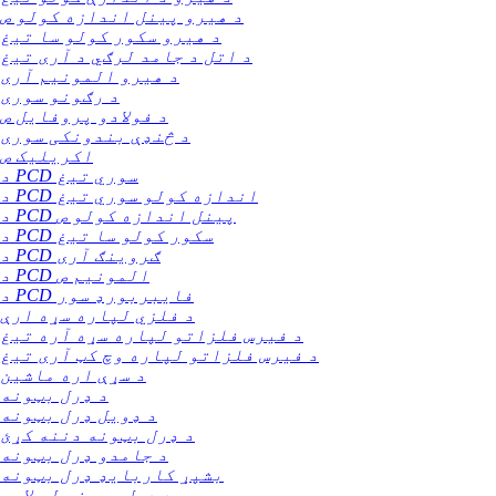
د هیرو پینل اندازه کولو ص
د هیرو سکور کولو سا تیغ
د اتل د جامد لرګي د آری تیغ
د هیرو المونیم آری
د رګونو سوری
د فولادو پروفایل ص
د څنډې بندونکی سوری
اکریلیک ص
د PCD سوري تیغ
د PCD اندازه کولو سوري تیغ
د PCD پینل اندازه کولو ص
د PCD سکور کولو سا تیغ
د PCD ګروینګ آری
د PCD المونیم ص
د PCD فایبربورډ سور
د فلزي لپاره سړه ارې
د فیرس فلزاتو لپاره سړه آره تیغ
د فیرس فلزاتو لپاره وچ کټ آری تیغ
د سړې اره ماشین
د ډرل بټونه
د ډویل ډرل بټونه
د ډرل بټونه دننه کړئ
د جامدو ډرل بټونه
بشپړ کاربایډ ډرل بټونه
د ډرل بټونو له لارې