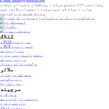
E-mail: inquiry@koocut.com
پته: نمبر ۷۸۹ صنعتي سړک، د پینګشان ولسوالۍ میشان
ښار، د تیان فو نوې سیمه، د سیچوان ولایت، چین
د ډیلرشپ سره یوځای شئ
کتلاګ
د PCD سوري تیغ
د TCT د سوري تیغ
د ډرل بټونه
د فلزي لپاره سړه ارې
د روټر بټونه
د څنډې تړلو وسایل
ملاتړ
د شرکت پروفایل
ویډیوګانې
زموږ تاریخ
سرچینه
د حل لارې
پوښتنې او ځوابونه
ډاونلوډ کړئ
د محصول کتلاګ