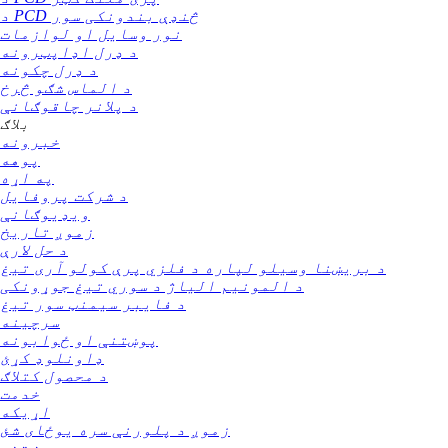
د PCD څنډې بندونکی سور
نور وسایل او لوازمات
د ډرل اډاپټرونه
د ډرل چکونه
د الماس شګو څرخ
د پلانر چاقوګانې
بلاګ
خبرونه
پوهه
په اړه
د شرکت پروفایل
ویډیوګانې
زموږ تاریخ
د حل لارې
د بریښنا وسیلو لپاره د فلزي پرې کولو آری تیغ
د المونیم الیاژ د سوري تیغ جوړونکی
د فایبر سیمنټ سور تیغ
سرچینه
پوښتنې او ځوابونه
ډاونلوډ کړئ
د محصول کتلاګ
خدمت
اړیکه
زموږ د پلورنې سره یوځای شئ
پوښتنه