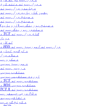
د ډرل بټونه دننه کړئ
د جامدو ډرل بټونه
بشپړ کاربایډ ډرل بټونه
د هینج ډرل بټونه
د هینج ډرل بټونه
د هینج بورینګ بټ (اروپایي)
د سلنډر بورینګ بټونه
د TCT ګام ډرل بټونه
ډویل
له لارې
د HSS ډرل بټونه / مورټیز بټونه
د لرګیو لپاره
د سلاد ډرل
د سکرو بټ
د مورټیز ټوټې
د روټر بټونه
مستقیم ټوټې
اوږده مستقیمې ټوټې
د TCT مستقیم بټونه
د M16 مستقیم ټوټې
TCT X مستقیم بټونه
د ۴۵ درجې چیمفر بټ
د نقاشۍ ټوټه
د کونج ګرد بټ