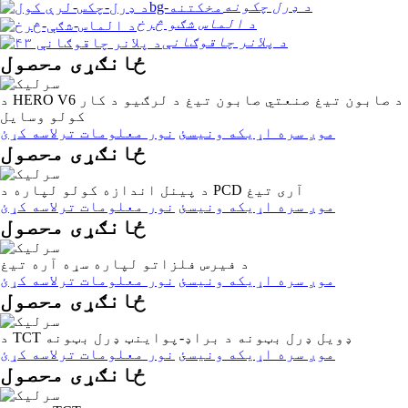
د ډرل چکونه
د الماس شګو څرخ
د پلانر چاقوګانې
ځانګړی محصول
د HERO V6 د صابون تیغ ​​صنعتي صابون تیغ ​​د لرګیو د کار
کولو وسایل
موږ سره اړیکه ونیسئ
نور معلومات ترلاسه کړئ
ځانګړی محصول
د پینل اندازه کولو لپاره د PCD آری تیغ
موږ سره اړیکه ونیسئ
نور معلومات ترلاسه کړئ
ځانګړی محصول
د فیرس فلزاتو لپاره سړه آره تیغ
موږ سره اړیکه ونیسئ
نور معلومات ترلاسه کړئ
ځانګړی محصول
د TCT ډویل ډرل بټونه د براډ-پواینټ ډرل بټونه
موږ سره اړیکه ونیسئ
نور معلومات ترلاسه کړئ
ځانګړی محصول