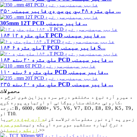
۳۵۰ ملي متره ۴۸ ټي پي سي ډي فایبر سیمنټ ...
305mm 12T PCD فایبر سیمنټ ...
۱۸۴ ملي متره ۱۲T PCD فایبر سیمنټ ...
۱۸۴ ملي متره ۶T PCD فایبر سیمنټ S...
۱۸۴ ملي متره ۲۰ ټنه PCD فایبر سیمنټ ...
۱۱۰ ملي متره ۶ ټنه PCD فایبر سیمنټ...
۲۳۵ ملي متره ۲۰ ټنه PCD فایبر سیمنټ ...
محصولات
د هیرو آره تیغ د مختلفو درجو سره ډیزاین شوی ترڅو د
کارونې مختلف سناریوګانې او اړتیاوې پوره کړي.
درجه: B، 6000، 6000+، V5، V6، V7، EO، E8، E9، K5، T9،
او T10.
زموږ په اړه نور معلومات ترلاسه کړئ
د آرې تیغ درجې
یا
د نرخ لپاره مستقیم موږ سره اړیکه ونیسئ
موږ سره
نن.>>
اړیکه ونیسئ