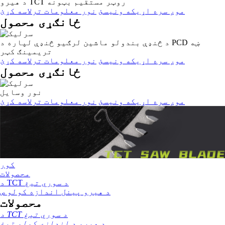
د هیرو TCT روټر مستقیم بټونه
موږ سره اړیکه ونیسئ
نور معلومات ترلاسه کړئ
ځانګړی محصول
د څنډې بندولو ماشین لرګیو څنډې لپاره د PCD ښه
تریمینګ کټر
موږ سره اړیکه ونیسئ
نور معلومات ترلاسه کړئ
ځانګړی محصول
نور وسایل
موږ سره اړیکه ونیسئ
نور معلومات ترلاسه کړئ
کور
محصولات
د TCT د سوري تیغ
د هیرو پینل اندازه کولو ص
محصولات
د TCT د سوري تیغ
د هیرو د اندازې کولو تیغ