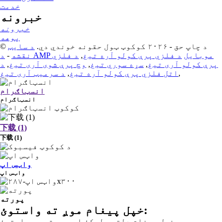
خدمت
خبرونه
خبرونه
پوهه
© د چاپ حق - ۲۰۲۶ کوکوټ ټول حقونه خوندي دي.
د سایټ
د AMP موبایل
د فلزي پرې کولو آره تیغ
,
د فلزي
نقشه
-
پرې کولو آری تیغ
,
سړه سوري تیغ
,
وچ پرې شوی آری تیغ
,
د
,
اتل فلزي پرې کولو آره تیغ
,
د سرمیټ آری تیغ
انسټاګرام
انسټاګرام
下载 (1)
下载 (1)
واټس اپ
واټس اپ
پورته
خپل پیغام موږ ته واستوئ:
خپل پیغام دلته ولیکئ او موږ ته یې واستوئ.