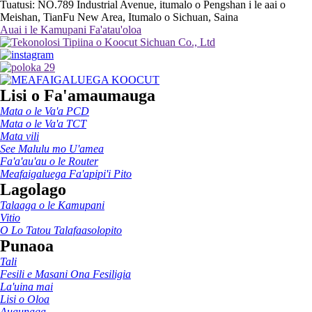
Tuatusi: NO.789 Industrial Avenue, itumalo o Pengshan i le aai o
Meishan, TianFu New Area, Itumalo o Sichuan, Saina
Auai i le Kamupani Fa'atau'oloa
Lisi o Fa'amaumauga
Mata o le Va'a PCD
Mata o le Va'a TCT
Mata vili
See Malulu mo U'amea
Fa'a'au'au o le Router
Meafaigaluega Fa'apipi'i Pito
Lagolago
Talaaga o le Kamupani
Vitio
O Lo Tatou Talafaasolopito
Punaoa
Tali
Fesili e Masani Ona Fesiligia
La'uina mai
Lisi o Oloa
Auaunaga