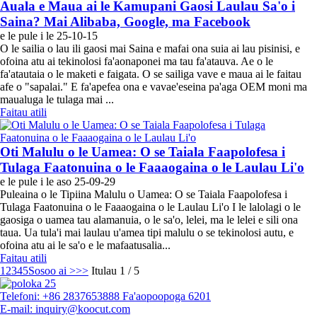
Auala e Maua ai le Kamupani Gaosi Laulau Sa'o i
Saina? Mai Alibaba, Google, ma Facebook
e le pule i le 25-10-15
O le sailia o lau ili gaosi mai Saina e mafai ona suia ai lau pisinisi, e
ofoina atu ai tekinolosi fa'aonaponei ma tau fa'atauva. Ae o le
fa'atautaia o le maketi e faigata. O se sailiga vave e maua ai le faitau
afe o "sapalai." E fa'apefea ona e vavae'eseina pa'aga OEM moni ma
maualuga le tulaga mai ...
Faitau atili
Oti Malulu o le Uamea: O se Taiala Faapolofesa i
Tulaga Faatonuina o le Faaaogaina o le Laulau Li'o
e le pule i le aso 25-09-29
Puleaina o le Tipiina Malulu o Uamea: O se Taiala Faapolofesa i
Tulaga Faatonuina o le Faaaogaina o le Laulau Li'o I le lalolagi o le
gaosiga o uamea tau alamanuia, o le sa'o, lelei, ma le lelei e sili ona
taua. Ua tula'i mai laulau u'amea tipi malulu o se tekinolosi autu, e
ofoina atu ai le sa'o e le mafaatusalia...
Faitau atili
1
2
3
4
5
Sosoo ai >
>>
Itulau 1 / 5
Telefoni: +86 2837653888 Fa'aopoopoga 6201
E-mail: inquiry@koocut.com