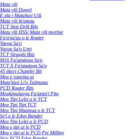
Mata vili
Mata vili Dowel
E ala i Mataitusi Uili
Mata vili fa'amau
TCT Step Drill Bits
Mata vili HSS/ Mata vili mortise
Fa'a'au'au o le Router
Vaega Sa'o
Vaega Sa'o Umi
TCT Straight Bits
M16 Fa'aputuga Sa'o
TCT X Fa'aputuga Sa'o
45 tikeri Chamfer Bit
Mea e vaneina ai
Mata'itusi Li'o Tulimanu
PCD Router Bits
Meafaigaluega Fa'apipi'i Pito
Mea Tipi Lelei a le TCT
Mea Tipi Tipi TCT
Mea Tipi Muamua o le TCT
Se'i o le Edge Bander
Mea Tipi Lelei a le PCD
Mea e tipi ai le PCD
Mea e tipi ai le PCD Pre Milling
Va'a PCD Edge Bander