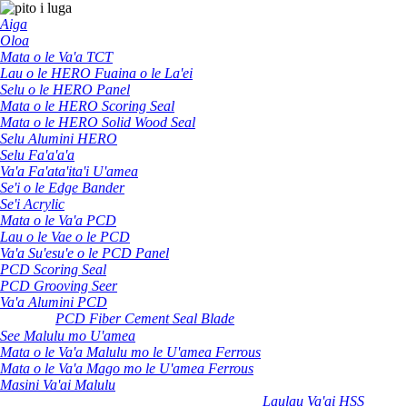
Aiga
Oloa
Mata o le Va'a TCT
Lau o le HERO Fuaina o le La'ei
Selu o le HERO Panel
Mata o le HERO Scoring Seal
Mata o le HERO Solid Wood Seal
Selu Alumini HERO
Selu Fa'a'a'a
Va'a Fa'ata'ita'i U'amea
Se'i o le Edge Bander
Se'i Acrylic
Mata o le Va'a PCD
Lau o le Vae o le PCD
Va'a Su'esu'e o le PCD Panel
PCD Scoring Seal
PCD Grooving Seer
Va'a Alumini PCD
PCD Fiber Cement Seal Blade
See Malulu mo U'amea
Mata o le Va'a Malulu mo le U'amea Ferrous
Mata o le Va'a Mago mo le U'amea Ferrous
Masini Va'ai Malulu
Laulau Va'ai HSS