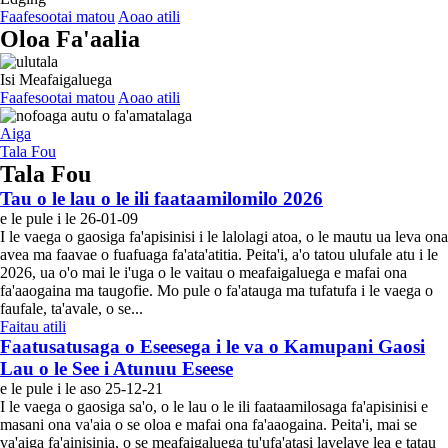
Faafesootai matou
Aoao atili
Oloa Fa'aalia
Isi Meafaigaluega
Faafesootai matou
Aoao atili
Aiga
Tala Fou
Tala Fou
Tau o le lau o le ili faataamilomilo 2026
e le pule i le 26-01-09
I le vaega o gaosiga fa'apisinisi i le lalolagi atoa, o le mautu ua leva ona
avea ma faavae o fuafuaga fa'ata'atitia. Peita'i, a'o tatou ulufale atu i le
2026, ua o'o mai le i'uga o le vaitau o meafaigaluega e mafai ona
fa'aaogaina ma taugofie. Mo pule o fa'atauga ma tufatufa i le vaega o
faufale, ta'avale, o se...
Faitau atili
Faatusatusaga o Eseesega i le va o Kamupani Gaosi
Lau o le See i Atunuu Eseese
e le pule i le aso 25-12-21
I le vaega o gaosiga sa'o, o le lau o le ili faataamilosaga fa'apisinisi e
masani ona va'aia o se oloa e mafai ona fa'aaogaina. Peita'i, mai se
va'aiga fa'ainisinia, o se meafaigaluega tu'ufa'atasi lavelave lea e tatau