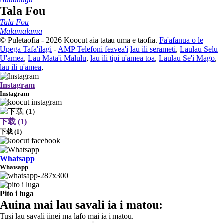
Tala Fou
Tala Fou
Malamalama
© Puletaofia - 2026 Koocut aia tatau uma e taofia.
Fa'afanua o le
Upega Tafa'ilagi
-
AMP Telefoni feavea'i
lau ili serameti
,
Laulau Selu
U'amea
,
Lau Mata'i Malulu
,
lau ili tipi u'amea toa
,
Laulau Se'i Mago
,
lau ili u'amea
,
Instagram
Instagram
下载 (1)
下载 (1)
Whatsapp
Whatsapp
Pito i luga
Auina mai lau savali ia i matou:
Tusi lau savali iinei ma lafo mai ia i matou.