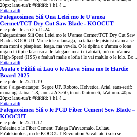
20px; lanu-tua'i: #fdfdfd; } h1 { ...
Faitau atili
Falegaosimea Sili Ona Lelei mo le U'amea
Cermet/TCT Dry Cut Saw Blade - KOOCUT
e le pule i le aso 25-11-24
Falegaosimea Sili Ona Lelei mo le U'amea Cermet/TCT Dry Cut Saw
Blade- KOOCUT Mo le tele o tausaga, na talia e le pisinisi u'amea se
mea moni e pisapisao, leaga, ma vevela. O le tipiina o u'amea o lona
uiga o ili tipi e fa'asusu ai le falegaosimea i ni aloiafi, po'o ni u'amea
High-Speed ​​​​(HSS) e fealua'i malie e lofia i le vai malulu o le lolo. Bo...
Faitau atili
Auala e Filifili ai Lau o le Alava Sima mo le Hardie
Board 2025
e le pule i le 25-11-19
tino { aiga-mataupu: 'Segoe UI', Roboto, Helvetica, Arial, sans-serif;
maualuga-laina: 1.8; lanu: #2c3e50; tuaoi: 0 otometi; fa'atumu: 40px
20px; lanu-tua'i: #fdfdfd; } h1 { ...
Faitau atili
Falegaosimea Sili o le PCD Fiber Cement Sew Blade –
KOOCUT
e le pule i le 25-11-12
Puleaina o le Fiber Cement: Tulaga Fa'avaomalo, Lu'itau
Fa'atekinolosi, ma le KOOCUT Revolution Savali atu i so'o se