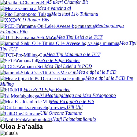
45 tikeri Chamfer Bit
Mea e vaneina ai
Mata'itusi Li'o Tulimanu
PCD Router Bits
Meafaigaluega
Fa'apipi'i Pito
Mea Tipi Lelei a le TCT
Mea Tipi
Tipi TCT
Mea Tipi Muamua o le TCT
Se'i o le Edge Bander
Mea Tipi Lelei a le PCD
Mea e tipi ai le PCD
Mea e tipi ai le PCD Pre
Milling
Va'a PCD Edge Bander
Isi Meafaigaluega ma Mea Fa'aopoopo
Mea Fa'apipi'i o le Vili
Uili Uili
Uili Oneone Taimane
Naifi Fa'ata'amilomilo
Oloa Fa'aalia