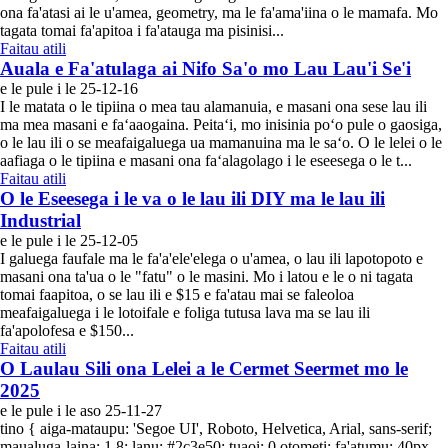
ona fa'atasi ai le u'amea, geometry, ma le fa'ama'iina o le mamafa. Mo
tagata tomai fa'apitoa i fa'atauga ma pisinisi...
Faitau atili
Auala e Fa'atulaga ai Nifo Sa'o mo Lau Lau'i Se'i
e le pule i le 25-12-16
I le matata o le tipiina o mea tau alamanuia, e masani ona sese lau ili
ma mea masani e faʻaaogaina. Peitaʻi, mo inisinia poʻo pule o gaosiga,
o le lau ili o se meafaigaluega ua mamanuina ma le saʻo. O le lelei o le
aafiaga o le tipiina e masani ona faʻalagolago i le eseesega o le t...
Faitau atili
O le Eseesega i le va o le lau ili DIY ma le lau ili
Industrial
e le pule i le 25-12-05
I galuega faufale ma le fa'a'ele'elega o u'amea, o lau ili lapotopoto e
masani ona ta'ua o le "fatu" o le masini. Mo i latou e le o ni tagata
tomai faapitoa, o se lau ili e $15 e fa'atau mai se faleoloa
meafaigaluega i le lotoifale e foliga tutusa lava ma se lau ili
fa'apolofesa e $150...
Faitau atili
O Laulau Sili ona Lelei a le Cermet Seermet mo le
2025
e le pule i le aso 25-11-27
tino { aiga-mataupu: 'Segoe UI', Roboto, Helvetica, Arial, sans-serif;
maualuga-laina: 1.8; lanu: #2c3e50; tuaoi: 0 otometi; fa'atumu: 40px