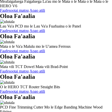
Meafaigaluega Faigaluega La'au mo le Mata o le Mata o le Mata o le
HERO V6
Faafesootai matou
Aoao atili
Oloa Fa'aalia
Lau Va'a PCD mo le Lau Va'a Fuafuaina o le Panel
Faafesootai matou
Aoao atili
Oloa Fa'aalia
Mata o le Va'a Malulu mo le U'amea Ferrous
Faafesootai matou
Aoao atili
Oloa Fa'aalia
Mata vili TCT Dowel Mata vili Brad-Point
Faafesootai matou
Aoao atili
Oloa Fa'aalia
O le HERO TCT Router Straight Bits
Faafesootai matou
Aoao atili
Oloa Fa'aalia
PCD Fine Trimming Cutter Mo le Edge Banding Machine Wood
Edging