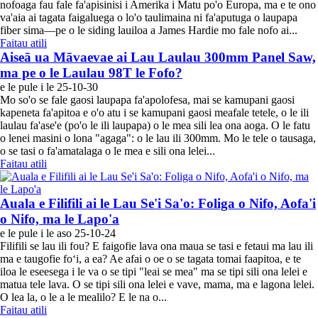
nofoaga fau fale fa'apisinisi i Amerika i Matu po'o Europa, ma e te ono
va'aia ai tagata faigaluega o lo'o taulimaina ni fa'aputuga o laupapa
fiber sima—pe o le siding lauiloa a James Hardie mo fale nofo ai...
Faitau atili
Aiseā ua Māvaevae ai Lau Laulau 300mm Panel Saw,
ma pe o le Laulau 98T le Fofo?
e le pule i le 25-10-30
Mo so'o se fale gaosi laupapa fa'apolofesa, mai se kamupani gaosi
kapeneta fa'apitoa e o'o atu i se kamupani gaosi meafale tetele, o le ili
laulau fa'ase'e (po'o le ili laupapa) o le mea sili lea ona aoga. O le fatu
o lenei masini o lona "agaga": o le lau ili 300mm. Mo le tele o tausaga,
o se tasi o fa'amatalaga o le mea e sili ona lelei...
Faitau atili
Auala e Filifili ai le Lau Se'i Sa'o: Foliga o Nifo, Aofa'i
o Nifo, ma le Lapo'a
e le pule i le aso 25-10-24
Filifili se lau ili fou? E faigofie lava ona maua se tasi e fetaui ma lau ili
ma e taugofie foʻi, a ea? Ae afai o oe o se tagata tomai faapitoa, e te
iloa le eseesega i le va o se tipi "leai se mea" ma se tipi sili ona lelei e
matua tele lava. O se tipi sili ona lelei e vave, mama, ma e lagona lelei.
O lea la, o le a le mealilo? E le na o...
Faitau atili