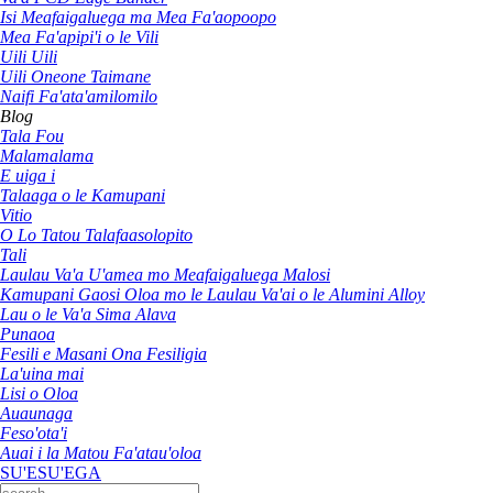
Isi Meafaigaluega ma Mea Fa'aopoopo
Mea Fa'apipi'i o le Vili
Uili Uili
Uili Oneone Taimane
Naifi Fa'ata'amilomilo
Blog
Tala Fou
Malamalama
E uiga i
Talaaga o le Kamupani
Vitio
O Lo Tatou Talafaasolopito
Tali
Laulau Va'a U'amea mo Meafaigaluega Malosi
Kamupani Gaosi Oloa mo le Laulau Va'ai o le Alumini Alloy
Lau o le Va'a Sima Alava
Punaoa
Fesili e Masani Ona Fesiligia
La'uina mai
Lisi o Oloa
Auaunaga
Feso'ota'i
Auai i la Matou Fa'atau'oloa
SU'ESU'EGA