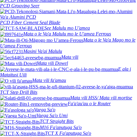
PCD Grooving Seer
Va'a Alumini PCD
PCD Fiber Cement Seal Blade
See Malulu mo U'amea
Mata o le Va'a Malulu mo le U'amea Ferrous
Mata o le Va'a Mago mo le
U'amea Ferrous
Masini Va'ai Malulu
Mata vili
Mata vili Dowel
E ala i
Mataitusi Uili
Mata vili fa'amau
TCT Step Drill Bits
Mata vili HSS/ Mata vili mortise
Fa'a'au'au o le Router
Vaega Sa'o
Vaega Sa'o Umi
TCT Straight Bits
M16 Fa'aputuga Sa'o
TCT X Fa'aputuga Sa'o