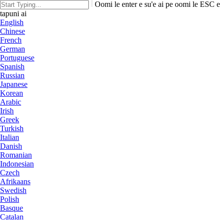
Oomi le enter e su'e ai pe oomi le ESC e
tapuni ai
English
Chinese
French
German
Portuguese
Spanish
Russian
Japanese
Korean
Arabic
Irish
Greek
Turkish
Italian
Danish
Romanian
Indonesian
Czech
Afrikaans
Swedish
Polish
Basque
Catalan