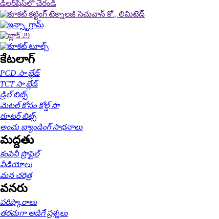
డీలర్‌షిప్‌లో చేరండి
కేటలాగ్
PCD సా బ్లేడ్
TCT సా బ్లేడ్
డ్రిల్ బిట్స్
మెటల్ కోసం కోల్డ్ సా
రూటర్ బిట్స్
అంచు బ్యాండింగ్ సాధనాలు
మద్దతు
కంపెనీ ప్రొఫైల్
వీడియోలు
మన చరిత్ర
వనరు
పరిష్కారాలు
తరచుగా అడిగే ప్రశ్నలు