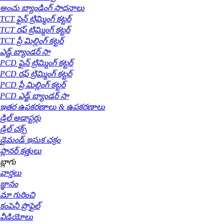
అంచు బ్యాండింగ్ సాధనాలు
TCT ఫైన్ ట్రిమ్మింగ్ కట్టర్
TCT రఫ్ ట్రిమ్మింగ్ కట్టర్
TCT ప్రీ మిల్లింగ్ కట్టర్
ఎడ్జ్ బ్యాండర్ సా
PCD ఫైన్ ట్రిమ్మింగ్ కట్టర్
PCD రఫ్ ట్రిమ్మింగ్ కట్టర్
PCD ప్రీ మిల్లింగ్ కట్టర్
PCD ఎడ్జ్ బ్యాండర్ సా
ఇతర ఉపకరణాలు & ఉపకరణాలు
డ్రిల్ అడాప్టర్లు
డ్రిల్ చక్స్
డైమండ్ ఇసుక చక్రం
ప్లానర్ కత్తులు
బ్లాగు
వార్తలు
జ్ఞానం
మా గురించి
కంపెనీ ప్రొఫైల్
వీడియోలు