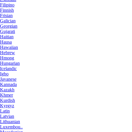
Filipino
Finnish
Frisian
Galician
Georgian
Gujarati
Haitian
Hausa
Hawaiian
Hebrew
Hmong
Hungarian
Icelandic
Igbo
Javanese
Kannada
Kazakh
Khmer
Kurdish
Kyrgyz
Latin
Latvian
Lithuanian
Luxembou..