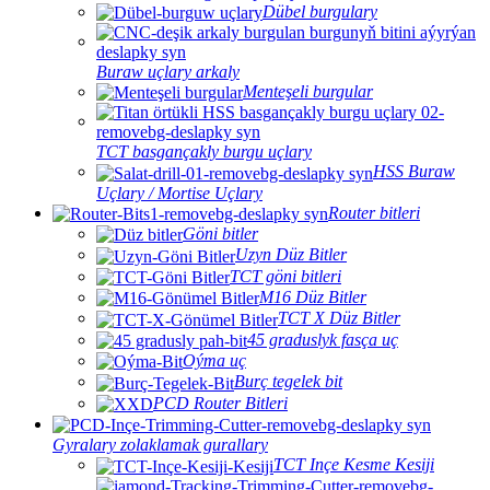
Dübel burgulary
Buraw uçlary arkaly
Menteşeli burgular
TCT basgançakly burgu uçlary
HSS Buraw
Uçlary / Mortise Uçlary
Router bitleri
Göni bitler
Uzyn Düz Bitler
TCT göni bitleri
M16 Düz Bitler
TCT X Düz Bitler
45 graduslyk fasça uç
Oýma uç
Burç tegelek bit
PCD Router Bitleri
Gyralary zolaklamak gurallary
TCT Inçe Kesme Kesiji