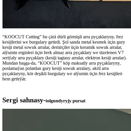
“KOOCUT Cutting” bu çärä dürli görnüşli arra pyçaklaryny, frez
kesijilerini we burgulary getirdi. Şol sanda metal kesmek üçin gury
kesiji metal sowuk arralar, demirçiler üçin keramik sowuk arralar,
alýumin erginleri üçin berk almaz arra pyçaklary we täzelenen V7
seriýaly arra pyçaklary (kesiji tagtasy arralar, elektron kesiji arralar).
Mundan başga-da, “KOOCUT” köp maksatly arra pyçaklaryny,
poslamaýan polatdan gury kesiji sowuk arralary, akril arra
pyçaklaryny, kör deşikli burgulary we alýumin üçin frez kesijileri
hem getirýär.
Sergi sahnasy-
tolgundyryjy pursat