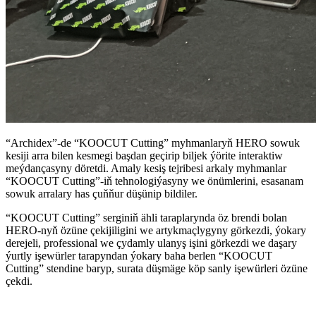
“Archidex”-de “KOOCUT Cutting” myhmanlaryň HERO sowuk
kesiji arra bilen kesmegi başdan geçirip biljek ýörite interaktiw
meýdançasyny döretdi. Amaly kesiş tejribesi arkaly myhmanlar
“KOOCUT Cutting”-iň tehnologiýasyny we önümlerini, esasanam
sowuk arralary has çuňňur düşünip bildiler.
“KOOCUT Cutting” serginiň ähli taraplarynda öz brendi bolan
HERO-nyň özüne çekijiligini we artykmaçlygyny görkezdi, ýokary
derejeli, professional we çydamly ulanyş işini görkezdi we daşary
ýurtly işewürler tarapyndan ýokary baha berlen “KOOCUT
Cutting” stendine baryp, surata düşmäge köp sanly işewürleri özüne
çekdi.