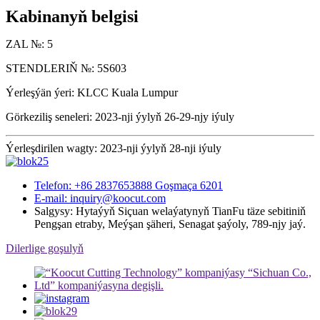
Kabinanyň belgisi
ZAL №: 5
STENDLERIŇ №: 5S603
Ýerleşýän ýeri: KLCC Kuala Lumpur
Görkeziliş seneleri: 2023-nji ýylyň 26-29-njy iýuly
Ýerleşdirilen wagty: 2023-nji ýylyň 28-nji iýuly
Telefon: +86 2837653888 Goşmaça 6201
E-mail: inquiry@koocut.com
Salgysy: Hytaýyň Siçuan welaýatynyň TianFu täze sebitiniň
Pengşan etraby, Meýşan şäheri, Senagat şaýoly, 789-njy jaý.
Dilerlige goşulyň