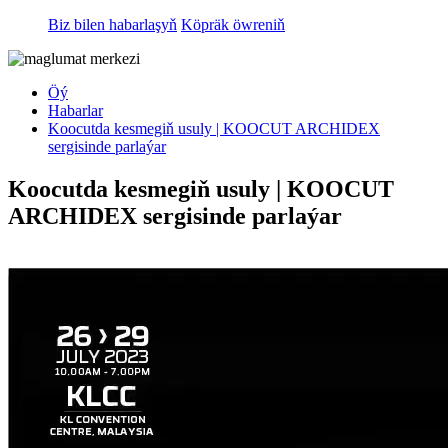
Biz bilen habarlaşyň
Köpräk öwreniň
Öý
Habarlar
Koocutda kesmegiň usuly | KOOCUT ARCHIDEX
sergisinde parlaýar
Koocutda kesmegiň usuly | KOOCUT
ARCHIDEX sergisinde parlaýar