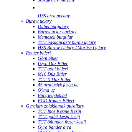
HSS arra pyçagy
Buraw uçlary
Dübel burgulary
Buraw uçlary arkaly
Menteşeli burgular
TCT basgançakly burgu uçlary
HSS Buraw Uçlary / Mortise Uçlary
Router bitleri
Göni bitler
Uzyn Düz Bitler
TCT göni bitleri
M16 Düz Bitler
TCT X Düz Bitler
45 graduslyk fasça uç
Oýma uç
Burç tegelek bit
PCD Router Bitleri
Gyralary zolaklamak gurallary
TCT Inçe Kesme Kesiji
TCT gödek kesiji kesiji
TCT öňünden frezer kesiji
Gyra bander arra