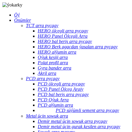
Öý
Önümler
TCT arra pyçagy
HERO ölçegli arra pyçagy
HERO Panel Ölçegli Arra
HERO bal beriş arra pyçagy
HERO Berk agaçdan ýasalan arra pyçagy
HERO alýumin arra
Oýuk kesiji arra
Polat profil arra
Gyra bander arra
Akril arra
PCD arra pyçagy
PCD ölçegli arra pyçagy
PCD Panel Ölçeg Arajy
PCD bal beriş arra pyçagy
PCD Oýuk Arra
PCD alýumin arra
PCD süýümli sement arra pyçagy
Metal üçin sowuk arra
Demir metal üçin sowuk arra pyçagy
Demir metal üçin gurak kesilen arra pyçagy
Sowuk arra maşyny