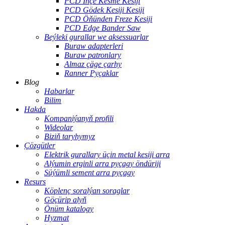
PCD Inçe Kesme Kesiji
PCD Gödek Kesiji Kesiji
PCD Öňünden Freze Kesiji
PCD Edge Bander Saw
Beýleki gurallar we aksessuarlar
Buraw adapterleri
Buraw patronlary
Almaz çäge çarhy
Ranner Pyçaklar
Blog
Habarlar
Bilim
Hakda
Kompaniýanyň profili
Wideolar
Biziň taryhymyz
Çözgütler
Elektrik gurallary üçin metal kesiji arra
Alýumin erginli arra pyçagy öndüriji
Süýümli sement arra pyçagy
Resurs
Köplenç soralýan soraglar
Göçürip alyň
Önüm katalogy
Hyzmat