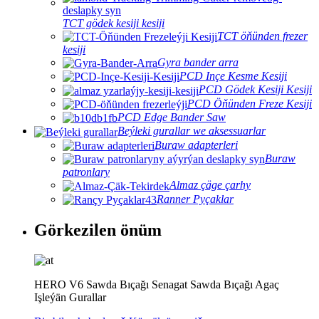
TCT gödek kesiji kesiji
TCT öňünden frezer
kesiji
Gyra bander arra
PCD Inçe Kesme Kesiji
PCD Gödek Kesiji Kesiji
PCD Öňünden Freze Kesiji
PCD Edge Bander Saw
Beýleki gurallar we aksessuarlar
Buraw adapterleri
Buraw
patronlary
Almaz çäge çarhy
Ranner Pyçaklar
Görkezilen önüm
HERO V6 Sawda Bıçağı Senagat Sawda Bıçağı Agaç
Işleýän Gurallar