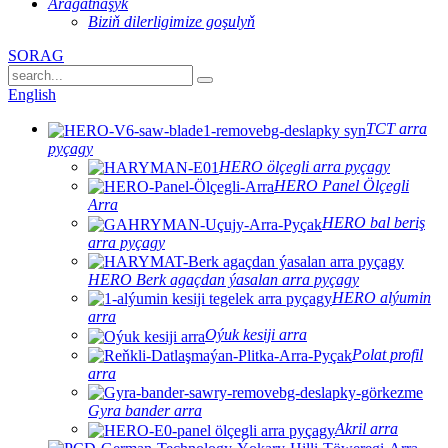
Aragatnaşyk
Biziň dilerligimize goşulyň
SORAG
English
TCT arra
pyçagy
HERO ölçegli arra pyçagy
HERO Panel Ölçegli
Arra
HERO bal beriş
arra pyçagy
HERO Berk agaçdan ýasalan arra pyçagy
HERO alýumin
arra
Oýuk kesiji arra
Polat profil
arra
Gyra bander arra
Akril arra