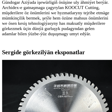
Gündogar Aziýada işewürligiň ösüşine uly ähmiýet berýär.
Archidex-e gatnaşmaga çagyrylan KOOCUT Cutting,
müşderilere öz önümlerini we hyzmatlaryny tejribe etmäge
mümkinçilik bermek, şeýle hem özüne mahsus önümlerini
we ösen kesiş tehnologiýasyny has maksatly müşderilere
görkezmek üçin dünýä gurluşyk pudagyndan gelen
adamlar bilen ýüzbe-ýüz duşuşmagy umyt edýär.
Sergide görkezilýän eksponatlar