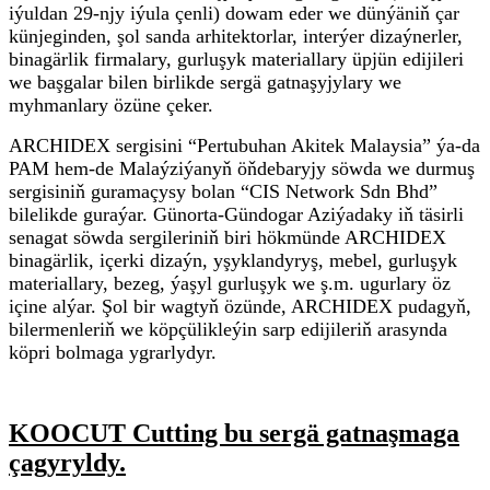
iýuldan 29-njy iýula çenli) dowam eder we dünýäniň çar
künjeginden, şol sanda arhitektorlar, interýer dizaýnerler,
binagärlik firmalary, gurluşyk materiallary üpjün edijileri
we başgalar bilen birlikde sergä gatnaşyjylary we
myhmanlary özüne çeker.
ARCHIDEX sergisini “Pertubuhan Akitek Malaysia” ýa-da
PAM hem-de Malaýziýanyň öňdebaryjy söwda we durmuş
sergisiniň guramaçysy bolan “CIS Network Sdn Bhd”
bilelikde guraýar. Günorta-Gündogar Aziýadaky iň täsirli
senagat söwda sergileriniň biri hökmünde ARCHIDEX
binagärlik, içerki dizaýn, yşyklandyryş, mebel, gurluşyk
materiallary, bezeg, ýaşyl gurluşyk we ş.m. ugurlary öz
içine alýar. Şol bir wagtyň özünde, ARCHIDEX pudagyň,
bilermenleriň we köpçülikleýin sarp edijileriň arasynda
köpri bolmaga ygrarlydyr.
KOOCUT Cutting bu sergä gatnaşmaga
çagyryldy.