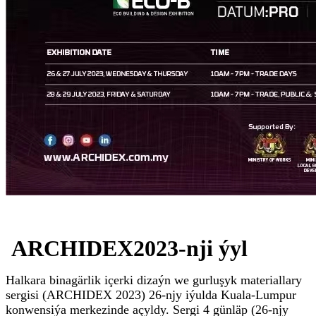
ARCHIDEX
2023-nji ýyl
Halkara binagärlik içerki dizaýn we gurluşyk materiallary
sergisi (ARCHIDEX 2023) 26-njy iýulda Kuala-Lumpur
konwensiýa merkezinde açyldy. Sergi 4 günläp (26-njy