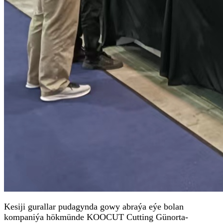
Kesiji gurallar pudagynda gowy abraýa eýe bolan
kompaniýa hökmünde KOOCUT Cutting Günorta-