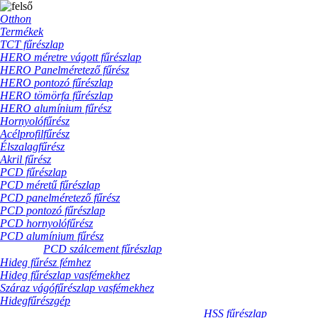
Otthon
Termékek
TCT fűrészlap
HERO méretre vágott fűrészlap
HERO Panelméretező fűrész
HERO pontozó fűrészlap
HERO tömörfa fűrészlap
HERO alumínium fűrész
Hornyolófűrész
Acélprofilfűrész
Élszalagfűrész
Akril fűrész
PCD fűrészlap
PCD méretű fűrészlap
PCD panelméretező fűrész
PCD pontozó fűrészlap
PCD hornyolófűrész
PCD alumínium fűrész
PCD szálcement fűrészlap
Hideg fűrész fémhez
Hideg fűrészlap vasfémekhez
Száraz vágófűrészlap vasfémekhez
Hidegfűrészgép
HSS fűrészlap