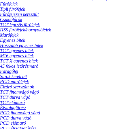
Fúrófejek
Tipli fúrófejek
Fúrófejeken keresztül
Csuklófúrók
TCT lépcsős fúrófejek
HSS fúrófejek/hornyolófejek
Marófejek
Egyenes bitek
Hosszabb egyenes bitek
TCT egyenes bitek
M16 egyenes bitek
TCT X egyenes bitek
45 fokos letörésmaró
Faragófej
Sarok kerek bit
PCD marófejek
Élzáró szerszámok
TCT finomvágó vágó
TCT durva vágó
TCT előmaró
Élszalagfűrész
PCD finomvágó vágó
PCD durva vágó
PCD előmaró
PCD élszalagfűrész