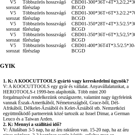
V5
Többszörös hosszvágó
CBD01-300*36T+4T*3,2/2,2*3
sorozat
fűrészlap
BCGD
V5
Többszörös hosszvágó
CBD01-300*36T+6T*3.2/2.2*7
sorozat
fűrészlap
BCGD
V5
Többszörös hosszvágó
CBD01-350*28T+4T*3.5/2.5*3
sorozat
fűrészlap
BCGD
V5
Többszörös hosszvágó
CBD01-350*36T+6T*3,5/2,5*3
sorozat
fűrészlap
BCGD
V5
Többszörös hosszvágó
CBD01-400*36T4T*3.5/2.5*30
sorozat
fűrészlap
BCGD
GYIK
1. K: A KOOCUTTOOLS gyártó vagy kereskedelmi ügynök?
V: A KOOCUTTOOLS egy gyár és vállalat. Anyavállalatunkat, a
HEROTOOLS-t 1999-ben alapították. Több mint 200
forgalmazóval rendelkezünk országszerte, valamint nagy ügyfeleink
vannak Észak-Amerikából, Németországból, Grace-ből, Dél-
Afrikából, Délkelet-Ázsiából és Kelet-Ázsiából stb. Nemzetközi
együttműködő partnereink közé tartozik az Israel Dimar, a German
Leuco és a Taiwan Arden.
2. K: Mennyi a szállítási idő?
V: Általában 3-5 nap, ha az áru raktáron van. 15-20 nap, ha az áru