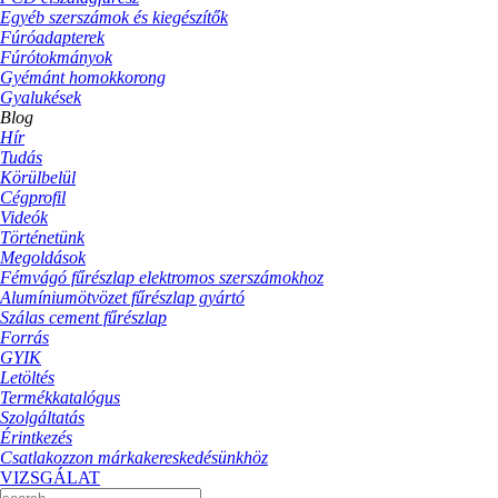
Egyéb szerszámok és kiegészítők
Fúróadapterek
Fúrótokmányok
Gyémánt homokkorong
Gyalukések
Blog
Hír
Tudás
Körülbelül
Cégprofil
Videók
Történetünk
Megoldások
Fémvágó fűrészlap elektromos szerszámokhoz
Alumíniumötvözet fűrészlap gyártó
Szálas cement fűrészlap
Forrás
GYIK
Letöltés
Termékkatalógus
Szolgáltatás
Érintkezés
Csatlakozzon márkakereskedésünkhöz
VIZSGÁLAT