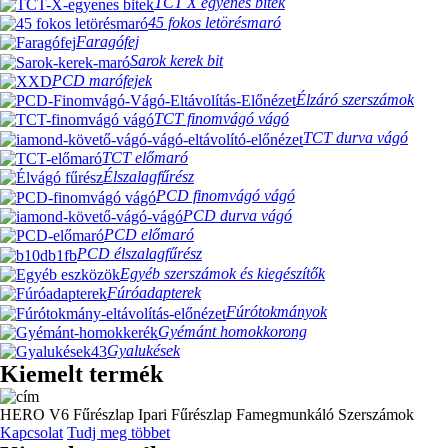
TCT X egyenes bitek
45 fokos letörésmaró
Faragófej
Sarok kerek bit
PCD marófejek
Élzáró szerszámok
TCT finomvágó vágó
TCT durva vágó
TCT előmaró
Élszalagfűrész
PCD finomvágó vágó
PCD durva vágó
PCD előmaró
PCD élszalagfűrész
Egyéb szerszámok és kiegészítők
Fúróadapterek
Fúrótokmányok
Gyémánt homokkorong
Gyalukések
Kiemelt termék
HERO V6 Fűrészlap Ipari Fűrészlap Famegmunkáló Szerszámok
Kapcsolat
Tudj meg többet