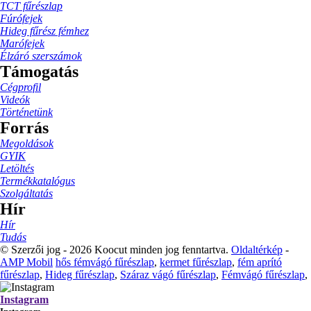
TCT fűrészlap
Fúrófejek
Hideg fűrész fémhez
Marófejek
Élzáró szerszámok
Támogatás
Cégprofil
Videók
Történetünk
Forrás
Megoldások
GYIK
Letöltés
Termékkatalógus
Szolgáltatás
Hír
Hír
Tudás
© Szerzői jog - 2026 Koocut minden jog fenntartva.
Oldaltérkép
-
AMP Mobil
hős fémvágó fűrészlap
,
kermet fűrészlap
,
fém aprító
fűrészlap
,
Hideg fűrészlap
,
Száraz vágó fűrészlap
,
Fémvágó fűrészlap
,
Instagram