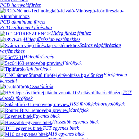
PCD hornyolófűrész
PCD alumínium fűrész
PCD szálcement fűrészlap
Hideg fűrész fémhez
Hideg fűrészlap vasfémekhez
Száraz vágófűrészlap
vasfémekhez
Hidegfűrészgép
Fúrófejek
Tipli fúrófejek
Fúrófejeken
keresztül
Csuklófúrók
TCT
lépcsős fúrófejek
HSS fúrófejek/hornyolófejek
Marófejek
Egyenes bitek
Hosszabb egyenes bitek
TCT egyenes bitek
M16 egyenes bitek