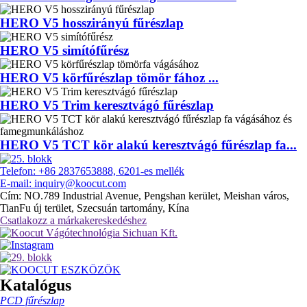
HERO V5 hosszirányú fűrészlap
HERO V5 simítófűrész
HERO V5 körfűrészlap tömör fához ...
HERO V5 Trim keresztvágó fűrészlap
HERO V5 TCT kör alakú keresztvágó fűrészlap fa...
Telefon: +86 2837653888, 6201-es mellék
E-mail: inquiry@koocut.com
Cím: NO.789 Industrial Avenue, Pengshan kerület, Meishan város,
TianFu új terület, Szecsuán tartomány, Kína
Csatlakozz a márkakereskedéshez
Katalógus
PCD fűrészlap