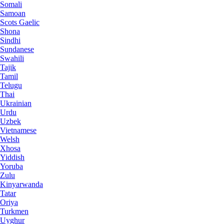
Somali
Samoan
Scots Gaelic
Shona
Sindhi
Sundanese
Swahili
Tajik
Tamil
Telugu
Thai
Ukrainian
Urdu
Uzbek
Vietnamese
Welsh
Xhosa
Yiddish
Yoruba
Zulu
Kinyarwanda
Tatar
Oriya
Turkmen
Uyghur