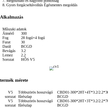
7. Megbízható és nagyobb pontosság
8. Gyors forgácseltávolítás Égésmentes megoldás
Alkalmazás
Műszaki adatok
Átmérő
300
Fog
28 fogú+4 fogú
Furat
30
Darál
BCGD
Bevágás
3.2
Lemez
2.2
Sorozat
HŐS V5
termék mérete
V5
Többszörös hosszvágó
CBD01-300*28T+4T*3.2/2.2*3
sorozat
fűrészlap
BCGD
V5
Többszörös hosszvágó
CBD01-300*28T+3T*3.2/2.2*7
sorozat
fűrészlap
BCGD