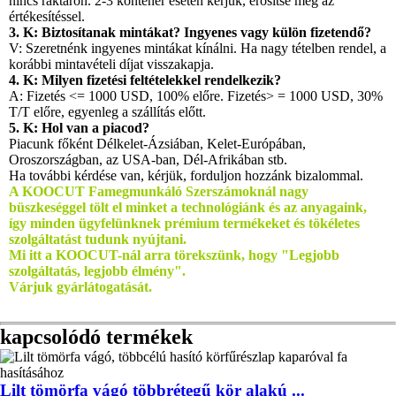
nincs raktáron. 2-3 konténer esetén kérjük, erősítse meg az
értékesítéssel.
3. K: Biztosítanak mintákat? Ingyenes vagy külön fizetendő?
V: Szeretnénk ingyenes mintákat kínálni. Ha nagy tételben rendel, a
korábbi mintavételi díjat visszakapja.
4. K: Milyen fizetési feltételekkel rendelkezik?
A: Fizetés <= 1000 USD, 100% előre. Fizetés> = 1000 USD, 30%
T/T előre, egyenleg a szállítás előtt.
5. K: Hol van a piacod?
Piacunk főként Délkelet-Ázsiában, Kelet-Európában,
Oroszországban, az USA-ban, Dél-Afrikában stb.
Ha további kérdése van, kérjük, forduljon hozzánk bizalommal.
A KOOCUT Famegmunkáló Szerszámoknál nagy
büszkeséggel tölt el minket a technológiánk és az anyagaink,
így minden ügyfelünknek prémium termékeket és tökéletes
szolgáltatást tudunk nyújtani.
Mi itt a KOOCUT-nál arra törekszünk, hogy "Legjobb
szolgáltatás, legjobb élmény".
Várjuk gyárlátogatását.
kapcsolódó termékek
Lilt tömörfa vágó többrétegű kör alakú ...