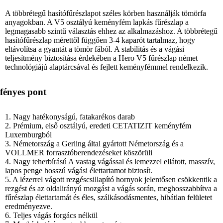
A többrétegű hasítófűrészlapot széles körben használják tömörfa
anyagokban. A V5 osztályú keményfém lapkás fűrészlap a
legmagasabb szintű választás ehhez az alkalmazáshoz. A többrétegű
hasítófűrészlap mérettől függően 3-4 kaparót tartalmaz, hogy
eltávolítsa a gyantát a tömör fából. A stabilitás és a vágási
teljesítmény biztosítása érdekében a Hero V5 fűrészlap német
technológiájú alaptárcsával és fejlett keményfémmel rendelkezik.
fényes pont
1. Nagy hatékonyságú, fatakarékos darab
2. Prémium, első osztályú, eredeti CETATIZIT keményfém
Luxemburgból
3. Németország a Gerling által gyártott Németország és a
VOLLMER forrasztóberendezéseket köszörüli
4. Nagy teherbírású A vastag vágással és lemezzel ellátott, masszív,
lapos penge hosszú vágási élettartamot biztosít.
5. A lézerrel vágott rezgéscsillapító hornyok jelentősen csökkentik a
rezgést és az oldalirányú mozgást a vágás során, meghosszabbítva a
fűrészlap élettartamát és éles, szálkásodásmentes, hibátlan felületet
eredményezve.
6. Teljes vágás forgács nélkül