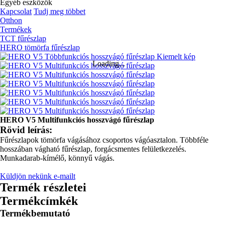
Egyéb eszközök
Kapcsolat
Tudj meg többet
Otthon
Termékek
TCT fűrészlap
HERO tömörfa fűrészlap
Loading...
HERO V5 Multifunkciós hosszvágó fűrészlap
Rövid leírás:
Fűrészlapok tömörfa vágásához csoportos vágóasztalon. Többféle
hosszában vágható fűrészlap, forgácsmentes felületkezelés.
Munkadarab-kímélő, könnyű vágás.
Küldjön nekünk e-mailt
Termék részletei
Termékcímkék
Termékbemutató