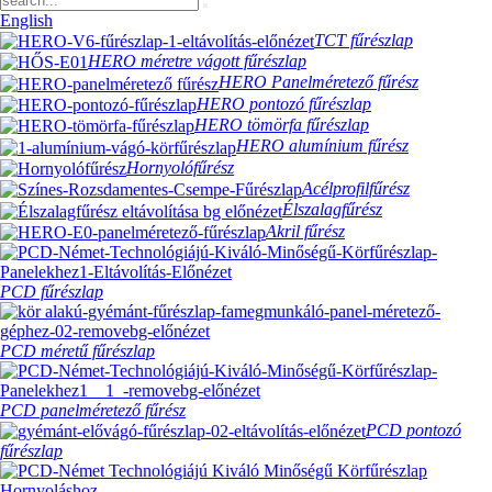
English
TCT fűrészlap
HERO méretre vágott fűrészlap
HERO Panelméretező fűrész
HERO pontozó fűrészlap
HERO tömörfa fűrészlap
HERO alumínium fűrész
Hornyolófűrész
Acélprofilfűrész
Élszalagfűrész
Akril fűrész
PCD fűrészlap
PCD méretű fűrészlap
PCD panelméretező fűrész
PCD pontozó
fűrészlap