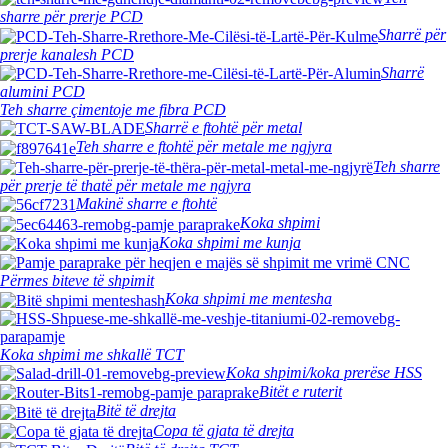
sharre për prerje PCD
Sharrë për
prerje kanalesh PCD
Sharrë
alumini PCD
Teh sharre çimentoje me fibra PCD
Sharrë e ftohtë për metal
Teh sharre e ftohtë për metale me ngjyra
Teh sharre
për prerje të thatë për metale me ngjyra
Makinë sharre e ftohtë
Koka shpimi
Koka shpimi me kunja
Përmes biteve të shpimit
Koka shpimi me mentesha
Koka shpimi me shkallë TCT
Koka shpimi/koka prerëse HSS
Bitët e ruterit
Bitë të drejta
Copa të gjata të drejta