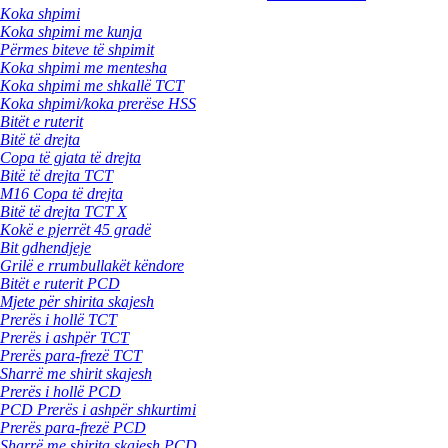
Koka shpimi
Koka shpimi me kunja
Përmes biteve të shpimit
Koka shpimi me mentesha
Koka shpimi me shkallë TCT
Koka shpimi/koka prerëse HSS
Bitët e ruterit
Bitë të drejta
Copa të gjata të drejta
Bitë të drejta TCT
M16 Copa të drejta
Bitë të drejta TCT X
Kokë e pjerrët 45 gradë
Bit gdhendjeje
Grilë e rrumbullakët këndore
Bitët e ruterit PCD
Mjete për shirita skajesh
Prerës i hollë TCT
Prerës i ashpër TCT
Prerës para-frezë TCT
Sharrë me shirit skajesh
Prerës i hollë PCD
PCD Prerës i ashpër shkurtimi
Prerës para-frezë PCD
Sharrë me shirita skajesh PCD