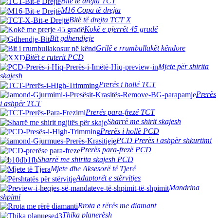
Bitë të drejta TCT
M16 Copa të drejta
Bitë të drejta TCT X
Kokë e pjerrët 45 gradë
Bit gdhendjeje
Grilë e rrumbullakët këndore
Bitët e ruterit PCD
Mjete për shirita
skajesh
Prerës i hollë TCT
Prerës
i ashpër TCT
Prerës para-frezë TCT
Sharrë me shirit skajesh
Prerës i hollë PCD
PCD Prerës i ashpër shkurtimi
Prerës para-frezë PCD
Sharrë me shirita skajesh PCD
Mjete dhe Aksesorë të Tjerë
Adaptorët e stërvitjes
Mandrina
shpimi
Rrota e rërës me diamant
Thika planerësh