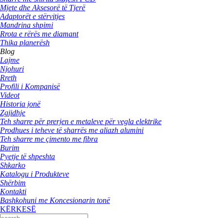
Mjete dhe Aksesorë të Tjerë
Adaptorët e stërvitjes
Mandrina shpimi
Rrota e rërës me diamant
Thika planerësh
Blog
Lajme
Njohuri
Rreth
Profili i Kompanisë
Videot
Historia jonë
Zgjidhje
Teh sharre për prerjen e metaleve për vegla elektrike
Prodhues i teheve të sharrës me aliazh alumini
Teh sharre me çimento me fibra
Burim
Pyetje të shpeshta
Shkarko
Katalogu i Produkteve
Shërbim
Kontakti
Bashkohuni me Koncesionarin tonë
KËRKESË