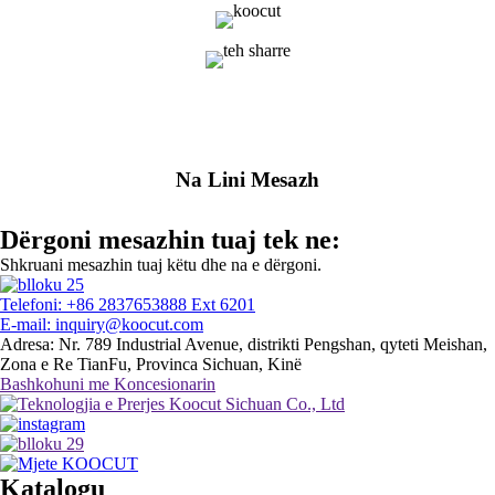
Na Lini Mesazh
Dërgoni mesazhin tuaj tek ne:
Shkruani mesazhin tuaj këtu dhe na e dërgoni.
Telefoni: +86 2837653888 Ext 6201
E-mail: inquiry@koocut.com
Adresa: Nr. 789 Industrial Avenue, distrikti Pengshan, qyteti Meishan,
Zona e Re TianFu, Provinca Sichuan, Kinë
Bashkohuni me Koncesionarin
Katalogu