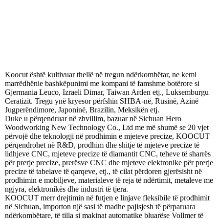
Koocut është kultivuar thellë në tregun ndërkombëtar, ne kemi
marrëdhënie bashkëpunimi me kompani të famshme botërore si
Gjermania Leuco, Izraeli Dimar, Taiwan Arden etj., Luksemburgu
Ceratizit. Tregu ynë kryesor përfshin SHBA-në, Rusinë, Azinë
Jugperëndimore, Japoninë, Brazilin, Meksikën etj.
Duke u përqendruar në zhvillim, bazuar në Sichuan Hero
Woodworking New Technology Co., Ltd me më shumë se 20 vjet
përvojë dhe teknologji në prodhimin e mjeteve precize, KOOCUT
përqendrohet në R&D, prodhim dhe shitje të mjeteve precize të
lidhjeve CNC, mjeteve precize të diamantit CNC, teheve të sharrës
për prerje precize, prerësve CNC dhe mjeteve elektronike për prerje
precize të tabelave të qarqeve, etj., të cilat përdoren gjerësisht në
prodhimin e mobiljeve, materialeve të reja të ndërtimit, metaleve me
ngjyra, elektronikës dhe industri të tjera.
KOOCUT merr drejtimin në futjen e linjave fleksibile të prodhimit
në Sichuan, importon një sasi të madhe pajisjesh të përparuara
ndërkombëtare, të tilla si makinat automatike bluarëse Vollmer të