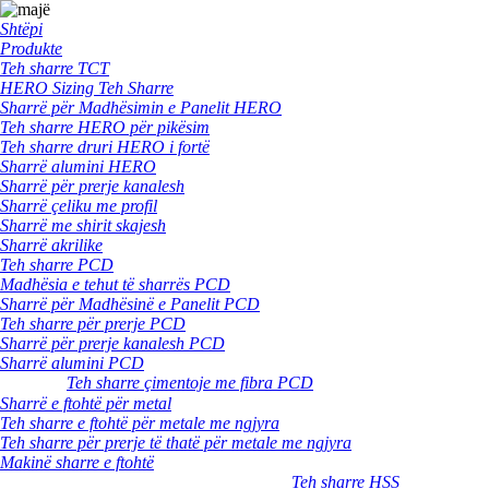
Shtëpi
Produkte
Teh sharre TCT
HERO Sizing Teh Sharre
Sharrë për Madhësimin e Panelit HERO
Teh sharre HERO për pikësim
Teh sharre druri HERO i fortë
Sharrë alumini HERO
Sharrë për prerje kanalesh
Sharrë çeliku me profil
Sharrë me shirit skajesh
Sharrë akrilike
Teh sharre PCD
Madhësia e tehut të sharrës PCD
Sharrë për Madhësinë e Panelit PCD
Teh sharre për prerje PCD
Sharrë për prerje kanalesh PCD
Sharrë alumini PCD
Teh sharre çimentoje me fibra PCD
Sharrë e ftohtë për metal
Teh sharre e ftohtë për metale me ngjyra
Teh sharre për prerje të thatë për metale me ngjyra
Makinë sharre e ftohtë
Teh sharre HSS