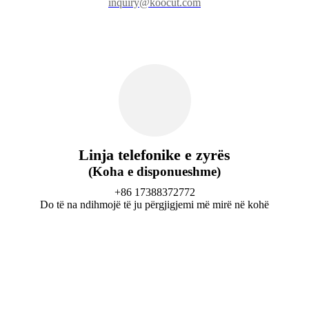
inquiry@koocut.com
Linja telefonike e zyrës
(Koha e disponueshme)
+86 17388372772
Do të na ndihmojë të ju përgjigjemi më mirë në kohë