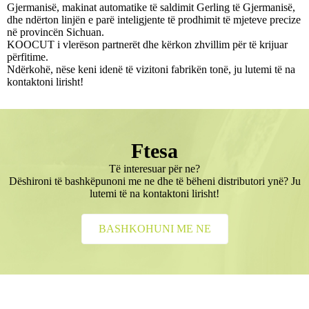
Gjermanisë, makinat automatike të saldimit Gerling të Gjermanisë,
dhe ndërton linjën e parë inteligjente të prodhimit të mjeteve precize
në provincën Sichuan.
KOOCUT i vlerëson partnerët dhe kërkon zhvillim për të krijuar
përfitime.
Ndërkohë, nëse keni idenë të vizitoni fabrikën tonë, ju lutemi të na
kontaktoni lirisht!
Ftesa
Të interesuar për ne?
Dëshironi të bashkëpunoni me ne dhe të bëheni distributori ynë? Ju
lutemi të na kontaktoni lirisht!
BASHKOHUNI ME NE