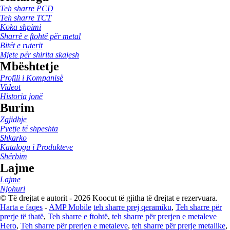
Teh sharre PCD
Teh sharre TCT
Koka shpimi
Sharrë e ftohtë për metal
Bitët e ruterit
Mjete për shirita skajesh
Mbështetje
Profili i Kompanisë
Videot
Historia jonë
Burim
Zgjidhje
Pyetje të shpeshta
Shkarko
Katalogu i Produkteve
Shërbim
Lajme
Lajme
Njohuri
© Të drejtat e autorit - 2026 Koocut të gjitha të drejtat e rezervuara.
Harta e faqes
-
AMP Mobile
teh sharre prej qeramiku
,
Teh sharre për
prerje të thatë
,
Teh sharre e ftohtë
,
teh sharre për prerjen e metaleve
Hero
,
Teh sharre për prerjen e metaleve
,
teh sharre për prerje metalike
,