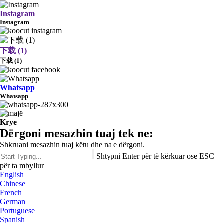
Instagram
Instagram
下载 (1)
下载 (1)
Whatsapp
Whatsapp
Krye
Dërgoni mesazhin tuaj tek ne:
Shkruani mesazhin tuaj këtu dhe na e dërgoni.
Shtypni Enter për të kërkuar ose ESC
për ta mbyllur
English
Chinese
French
German
Portuguese
Spanish