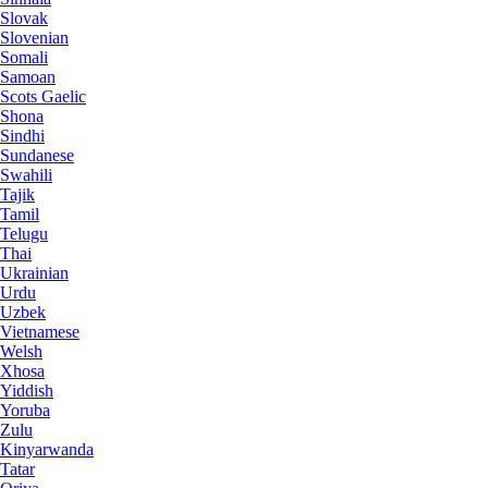
Slovak
Slovenian
Somali
Samoan
Scots Gaelic
Shona
Sindhi
Sundanese
Swahili
Tajik
Tamil
Telugu
Thai
Ukrainian
Urdu
Uzbek
Vietnamese
Welsh
Xhosa
Yiddish
Yoruba
Zulu
Kinyarwanda
Tatar