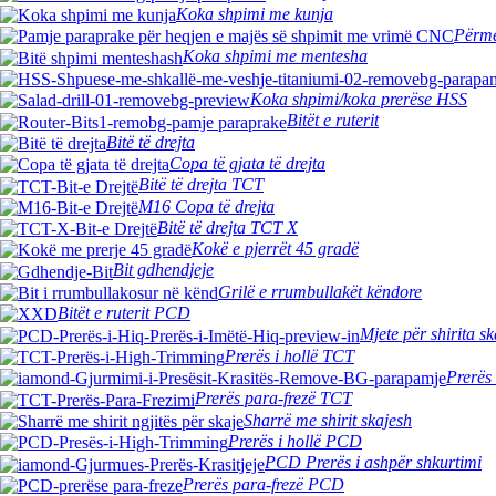
Koka shpimi me kunja
Përme
Koka shpimi me mentesha
Koka shpimi/koka prerëse HSS
Bitët e ruterit
Bitë të drejta
Copa të gjata të drejta
Bitë të drejta TCT
M16 Copa të drejta
Bitë të drejta TCT X
Kokë e pjerrët 45 gradë
Bit gdhendjeje
Grilë e rrumbullakët këndore
Bitët e ruterit PCD
Mjete për shirita s
Prerës i hollë TCT
Prerës
Prerës para-frezë TCT
Sharrë me shirit skajesh
Prerës i hollë PCD
PCD Prerës i ashpër shkurtimi
Prerës para-frezë PCD