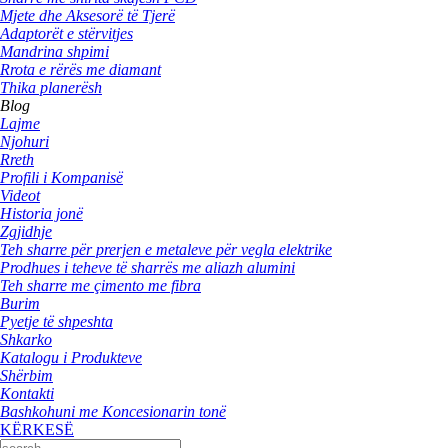
Mjete dhe Aksesorë të Tjerë
Adaptorët e stërvitjes
Mandrina shpimi
Rrota e rërës me diamant
Thika planerësh
Blog
Lajme
Njohuri
Rreth
Profili i Kompanisë
Videot
Historia jonë
Zgjidhje
Teh sharre për prerjen e metaleve për vegla elektrike
Prodhues i teheve të sharrës me aliazh alumini
Teh sharre me çimento me fibra
Burim
Pyetje të shpeshta
Shkarko
Katalogu i Produkteve
Shërbim
Kontakti
Bashkohuni me Koncesionarin tonë
KËRKESË