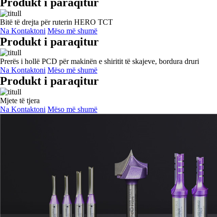
Produkt i paraqitur
Bitë të drejta për ruterin HERO TCT
Na Kontaktoni
Mëso më shumë
Produkt i paraqitur
Prerës i hollë PCD për makinën e shiritit të skajeve, bordura druri
Na Kontaktoni
Mëso më shumë
Produkt i paraqitur
Mjete të tjera
Na Kontaktoni
Mëso më shumë