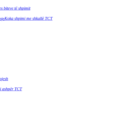
s biteve të shpimit
Koka shpimi me shkallë TCT
kajesh
 i ashpër TCT