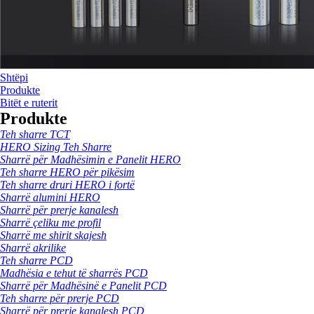
Shtëpi
Produkte
Bitët e ruterit
Produkte
Teh sharre TCT
HERO Sizing Teh Sharre
Sharrë për Madhësimin e Panelit HERO
Teh sharre HERO për pikësim
Teh sharre druri HERO i fortë
Sharrë alumini HERO
Sharrë për prerje kanalesh
Sharrë çeliku me profil
Sharrë me shirit skajesh
Sharrë akrilike
Teh sharre PCD
Madhësia e tehut të sharrës PCD
Sharrë për Madhësinë e Panelit PCD
Teh sharre për prerje PCD
Sharrë për prerje kanalesh PCD