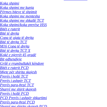
Koka shpimi
Koka shpimi me kunja
Përmes biteve të shpimit
Koka shpimi me mentesha
Koka shpimi me shkallë TCT
Koka shpimi/koka prerëse HSS
Bitët e ruterit
Bitë të drejta
Copa të gjata të drejta
Bitë të drejta TCT
M16 Copa të drejta
Bitë të drejta TCT X
Kokë e pjerrët 45 gradë
Bit gdhendjeje
Grilë e rrumbullakët këndore
Bitët e ruterit PCD
Mjete për shirita skajesh
Prerës i hollë TCT
Prerës i ashpër TCT
Prerës para-frezë TCT
Sharrë me shirit skajesh
Prerës i hollë PCD
PCD Prerës i ashpër shkurtimi
Prerës para-frezë PCD
Sharrë me shirita skajesh PCD