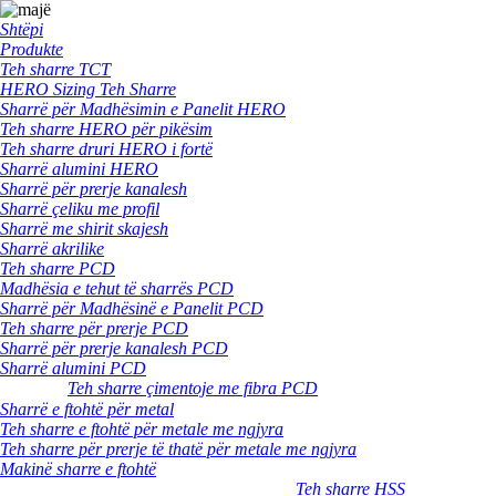
Shtëpi
Produkte
Teh sharre TCT
HERO Sizing Teh Sharre
Sharrë për Madhësimin e Panelit HERO
Teh sharre HERO për pikësim
Teh sharre druri HERO i fortë
Sharrë alumini HERO
Sharrë për prerje kanalesh
Sharrë çeliku me profil
Sharrë me shirit skajesh
Sharrë akrilike
Teh sharre PCD
Madhësia e tehut të sharrës PCD
Sharrë për Madhësinë e Panelit PCD
Teh sharre për prerje PCD
Sharrë për prerje kanalesh PCD
Sharrë alumini PCD
Teh sharre çimentoje me fibra PCD
Sharrë e ftohtë për metal
Teh sharre e ftohtë për metale me ngjyra
Teh sharre për prerje të thatë për metale me ngjyra
Makinë sharre e ftohtë
Teh sharre HSS