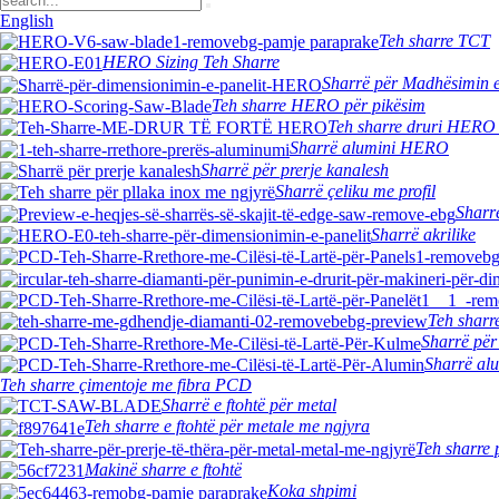
English
Teh sharre TCT
HERO Sizing Teh Sharre
Sharrë për Madhësimin 
Teh sharre HERO për pikësim
Teh sharre druri HERO i
Sharrë alumini HERO
Sharrë për prerje kanalesh
Sharrë çeliku me profil
Sharrë
Sharrë akrilike
Teh sharr
Sharrë për
Sharrë al
Teh sharre çimentoje me fibra PCD
Sharrë e ftohtë për metal
Teh sharre e ftohtë për metale me ngjyra
Teh sharre 
Makinë sharre e ftohtë
Koka shpimi