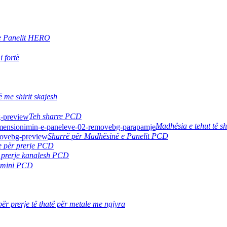
e Panelit HERO
 fortë
 me shirit skajesh
Teh sharre PCD
Madhësia e tehut të 
Sharrë për Madhësinë e Panelit PCD
e për prerje PCD
 prerje kanalesh PCD
umini PCD
për prerje të thatë për metale me ngjyra