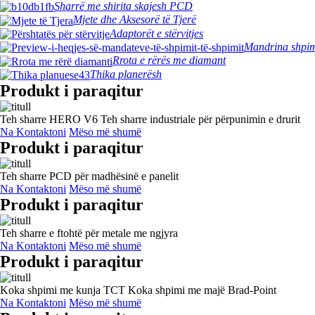
Sharrë me shirita skajesh PCD
Mjete dhe Aksesorë të Tjerë
Adaptorët e stërvitjes
Mandrina shpi
Rrota e rërës me diamant
Thika planerësh
Produkt i paraqitur
Teh sharre HERO V6 Teh sharre industriale për përpunimin e drurit
Na Kontaktoni
Mëso më shumë
Produkt i paraqitur
Teh sharre PCD për madhësinë e panelit
Na Kontaktoni
Mëso më shumë
Produkt i paraqitur
Teh sharre e ftohtë për metale me ngjyra
Na Kontaktoni
Mëso më shumë
Produkt i paraqitur
Koka shpimi me kunja TCT Koka shpimi me majë Brad-Point
Na Kontaktoni
Mëso më shumë