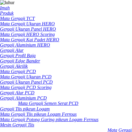
Imah
Produk
Mata Gergaji TCT
Mata Gergaji Ukuran HERO
Gergaji Ukuran Panel HERO
Mata Gergaji HERO Scoring
Mata Gergaji Kai Padet HERO
Gergaji Aluminium HERO
Gergaji Alur
Gergaji Profil Baja
Gergaji Edge Bander
Gergaji Akrilik
Mata Gergaji PCD
Mata Gergaji Ukuran PCD
Gergaji Ukuran Panel PCD
Mata Gergaji PCD Scoring
Gergaji Alur PCD
Gergaji Aluminium PCD
Mata Gergaji Semen Serat PCD
Gergaji Tiis pikeun Logam
Mata Gergaji Tiis pikeun Logam Ferrous
Mata Gergaji Potong Garing pikeun Logam Ferrous
Mesin Gergaji Tiis
Mata Gergaj