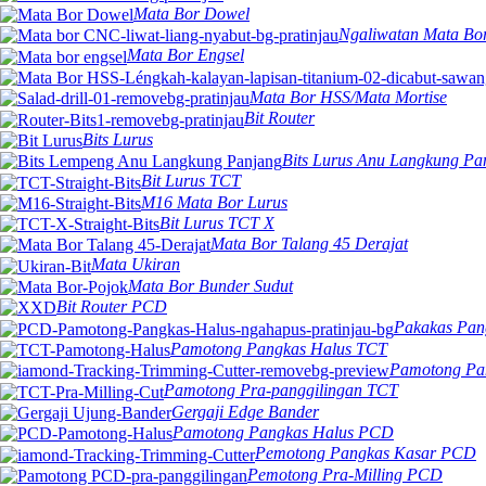
Mata Bor Dowel
Ngaliwatan Mata Bo
Mata Bor Engsel
Mata Bor HSS/Mata Mortise
Bit Router
Bits Lurus
Bits Lurus Anu Langkung Pa
Bit Lurus TCT
M16 Mata Bor Lurus
Bit Lurus TCT X
Mata Bor Talang 45 Derajat
Mata Ukiran
Mata Bor Bunder Sudut
Bit Router PCD
Pakakas Pang
Pamotong Pangkas Halus TCT
Pamotong Pa
Pamotong Pra-panggilingan TCT
Gergaji Edge Bander
Pamotong Pangkas Halus PCD
Pemotong Pangkas Kasar PCD
Pemotong Pra-Milling PCD