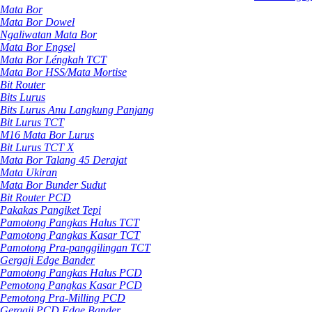
Mata Bor
Mata Bor Dowel
Ngaliwatan Mata Bor
Mata Bor Engsel
Mata Bor Léngkah TCT
Mata Bor HSS/Mata Mortise
Bit Router
Bits Lurus
Bits Lurus Anu Langkung Panjang
Bit Lurus TCT
M16 Mata Bor Lurus
Bit Lurus TCT X
Mata Bor Talang 45 Derajat
Mata Ukiran
Mata Bor Bunder Sudut
Bit Router PCD
Pakakas Pangiket Tepi
Pamotong Pangkas Halus TCT
Pamotong Pangkas Kasar TCT
Pamotong Pra-panggilingan TCT
Gergaji Edge Bander
Pamotong Pangkas Halus PCD
Pemotong Pangkas Kasar PCD
Pemotong Pra-Milling PCD
Gergaji PCD Edge Bander