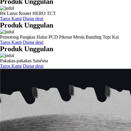
Produk Unggulan
Bit Lurus Router HERO TCT
Taros Kami
Diajar deui
Produk Unggulan
Pemotong Pangkas Halus PCD Pikeun Mesin Banding Tepi Kai
Taros Kami
Diajar deui
Produk Unggulan
Pakakas-pakakas Sanésna
Taros Kami
Diajar deui