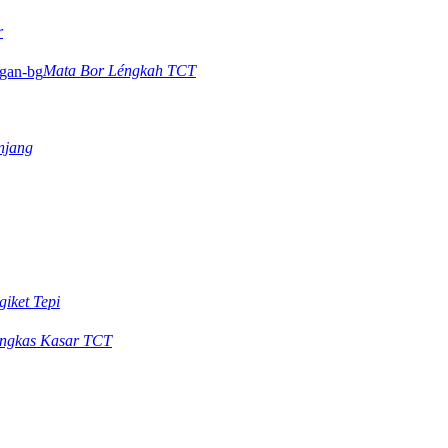
r
Mata Bor Léngkah TCT
njang
iket Tepi
ngkas Kasar TCT