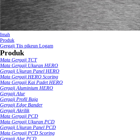
Imah
Produk
Gergaji Tiis pikeun Logam
Produk
Mata Gergaji TCT
Mata Gergaji Ukuran HERO
Gergaji Ukuran Panel HERO
Mata Gergaji HERO Scoring
Mata Gergaji Kai Padet HERO
Gergaji Aluminium HERO
Gergaji Alur
Gergaji Profil Baja
Gergaji Edge Bander
Gergaji Akrilik
Mata Gergaji PCD
Mata Gergaji Ukuran PCD
Gergaji Ukuran Panel PCD
Mata Gergaji PCD Scoring
Gergaji Alur PCD