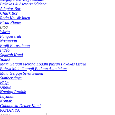
Pakakas & Asesoris Séjénna
Adaptor Bor
Chuck Bor
Roda Keusik Inten
Pisau Planer
Blog
Warta
Pangaweruh
Ngeunaan
Profil Perusahaan
Pidéo
Sajarah Kami
Solusi
Mata Gergaji Motong Logam pikeun Pakakas Listrik
Pabrik Mata Gergaji Paduan Aluminium
Mata Gergaji Serat Semen
Sumber daya
FAQs
Unduh
Katalog Produk
Layanan
Kontak
Gabung ka Dealer Kami
PANANYA