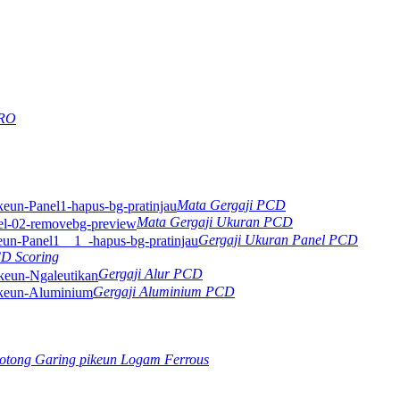
ERO
Mata Gergaji PCD
Mata Gergaji Ukuran PCD
Gergaji Ukuran Panel PCD
CD Scoring
Gergaji Alur PCD
Gergaji Aluminium PCD
otong Garing pikeun Logam Ferrous