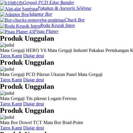
Gergaji PCD Edge Bander
Pakakas & Asesoris Séjénna
Adaptor Bor
Chuck Bor
Roda Keusik Inten
Pisau Planer
Produk Unggulan
Mata Gergaji HERO V6 Mata Gergaji Industri Pakakas Pertukangan 
Taros Kami
Diajar deui
Produk Unggulan
Mata Gergaji PCD Pikeun Ukuran Panel Mata Gergaji
Taros Kami
Diajar deui
Produk Unggulan
Mata Gergaji Tiis pikeun Logam Ferrous
Taros Kami
Diajar deui
Produk Unggulan
Mata Bor Dowel TCT Mata Bor Brad-Point
Taros Kami
Diajar deui