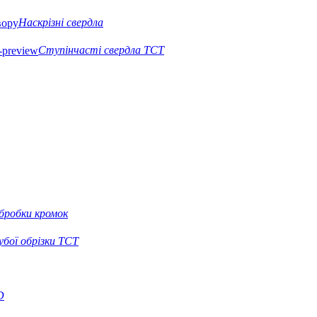
Наскрізні свердла
Ступінчасті свердла TCT
бробки кромок
рубої обрізки TCT
D