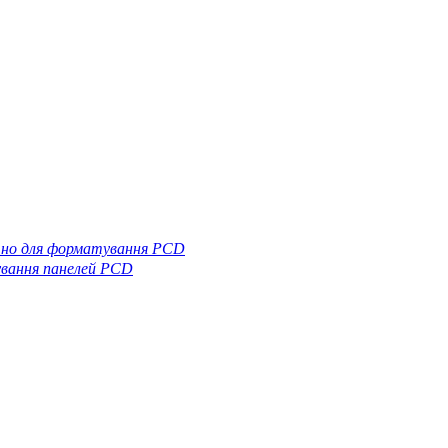
тно для форматування PCD
вання панелей PCD