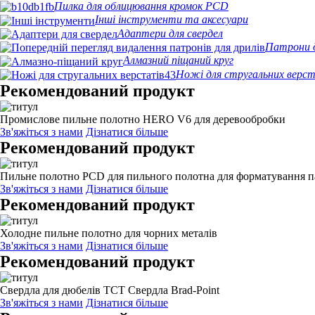
Пилка для облицювання кромок PCD
Інші інструменти та аксесуари
Адаптери для свердел
Патрони д
Алмазний піщаний круг
Ножі для стругальних верс
Рекомендований продукт
Промислове пильне полотно HERO V6 для деревообробки
Зв'яжіться з нами
Дізнатися більше
Рекомендований продукт
Пильне полотно PCD для пильного полотна для форматування п
Зв'яжіться з нами
Дізнатися більше
Рекомендований продукт
Холодне пильне полотно для чорних металів
Зв'яжіться з нами
Дізнатися більше
Рекомендований продукт
Свердла для дюбелів TCT Свердла Brad-Point
Зв'яжіться з нами
Дізнатися більше