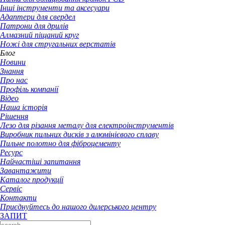
Інші інструменти та аксесуари
Адаптери для свердел
Патрони для дрилів
Алмазний піщаний круг
Ножі для стругальних верстатів
Блог
Новини
Знання
Про нас
Профіль компанії
Відео
Наша історія
Рішення
Лезо для різання металу для електроінструментів
Виробник пильних дисків з алюмінієвого сплаву
Пильне полотно для фіброцементу
Ресурс
Найчастіші запитання
Завантажити
Каталог продукції
Сервіс
Контакти
Приєднуйтесь до нашого дилерського центру
ЗАПИТ