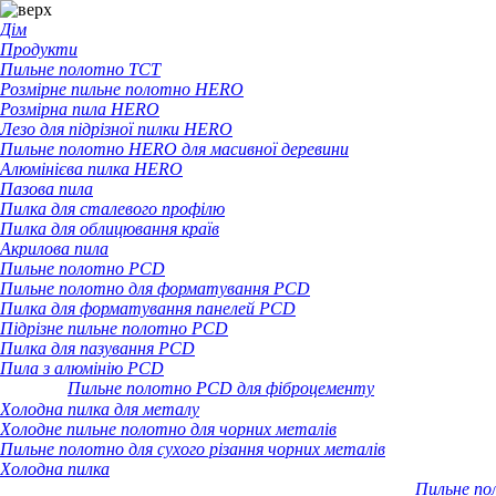
Дім
Продукти
Пильне полотно TCT
Розмірне пильне полотно HERO
Розмірна пила HERO
Лезо для підрізної пилки HERO
Пильне полотно HERO для масивної деревини
Алюмінієва пилка HERO
Пазова пила
Пилка для сталевого профілю
Пилка для облицювання країв
Акрилова пила
Пильне полотно PCD
Пильне полотно для форматування PCD
Пилка для форматування панелей PCD
Підрізне пильне полотно PCD
Пилка для пазування PCD
Пила з алюмінію PCD
Пильне полотно PCD для фіброцементу
Холодна пилка для металу
Холодне пильне полотно для чорних металів
Пильне полотно для сухого різання чорних металів
Холодна пилка
Пильне по