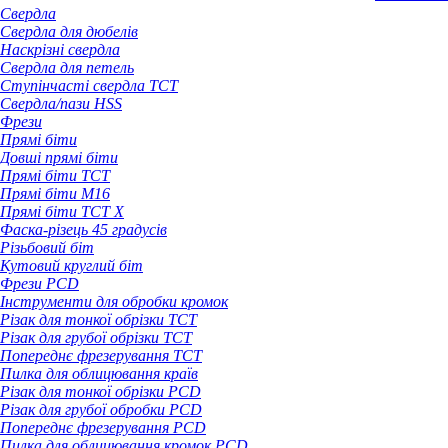
Свердла
Свердла для дюбелів
Наскрізні свердла
Свердла для петель
Ступінчасті свердла TCT
Свердла/пази HSS
Фрези
Прямі біти
Довші прямі біти
Прямі біти TCT
Прямі біти M16
Прямі біти TCT X
Фаска-різець 45 градусів
Різьбовий біт
Кутовий круглий біт
Фрези PCD
Інструменти для обробки кромок
Різак для тонкої обрізки TCT
Різак для грубої обрізки TCT
Попереднє фрезерування TCT
Пилка для облицювання країв
Різак для тонкої обрізки PCD
Різак для грубої обробки PCD
Попереднє фрезерування PCD
Пилка для облицювання кромок PCD