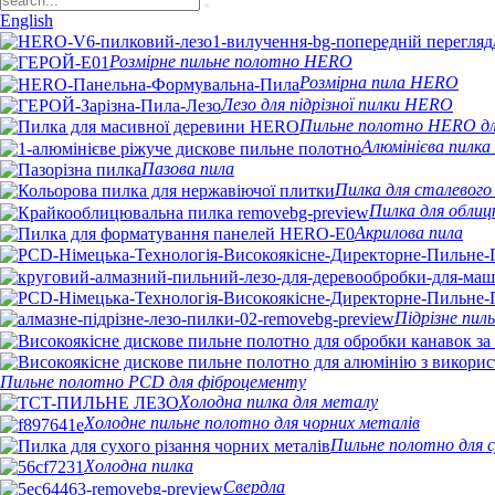
English
Розмірне пильне полотно HERO
Розмірна пила HERO
Лезо для підрізної пилки HERO
Пильне полотно HERO для
Алюмінієва пилк
Пазова пила
Пилка для сталевого
Пилка для облиц
Акрилова пила
Підрізне пи
Пильне полотно PCD для фіброцементу
Холодна пилка для металу
Холодне пильне полотно для чорних металів
Пильне полотно для с
Холодна пилка
Свердла