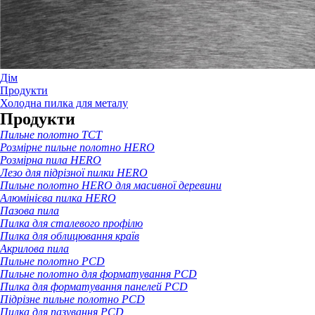
Дім
Продукти
Холодна пилка для металу
Продукти
Пильне полотно TCT
Розмірне пильне полотно HERO
Розмірна пила HERO
Лезо для підрізної пилки HERO
Пильне полотно HERO для масивної деревини
Алюмінієва пилка HERO
Пазова пила
Пилка для сталевого профілю
Пилка для облицювання країв
Акрилова пила
Пильне полотно PCD
Пильне полотно для форматування PCD
Пилка для форматування панелей PCD
Підрізне пильне полотно PCD
Пилка для пазування PCD