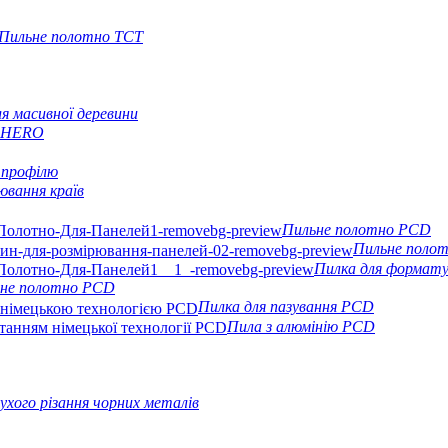
Пильне полотно TCT
 масивної деревини
а HERO
 профілю
ювання країв
Пильне полотно PCD
Пильне поло
Пилка для формату
льне полотно PCD
Пилка для пазування PCD
Пила з алюмінію PCD
ухого різання чорних металів