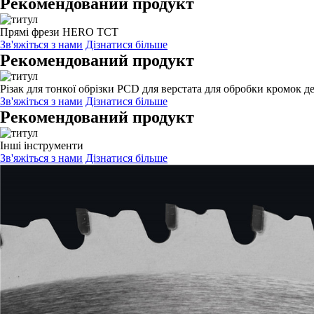
Рекомендований продукт
Прямі фрези HERO TCT
Зв'яжіться з нами
Дізнатися більше
Рекомендований продукт
Різак для тонкої обрізки PCD для верстата для обробки кромок 
Зв'яжіться з нами
Дізнатися більше
Рекомендований продукт
Інші інструменти
Зв'яжіться з нами
Дізнатися більше