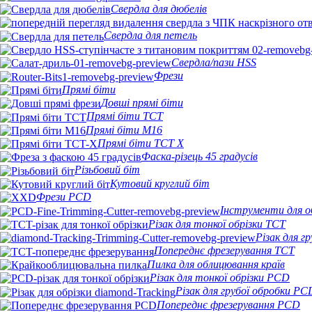
Свердла для дюбелів
Свердла для петель
Свердла/пази HSS
Фрези
Прямі біти
Довші прямі біти
Прямі біти TCT
Прямі біти M16
Прямі біти TCT X
Фаска-різець 45 градусів
Різьбовий біт
Кутовий круглий біт
Фрези PCD
Інструменти для о
Різак для тонкої обрізки TCT
Різак для г
Попереднє фрезерування TCT
Пилка для облицювання країв
Різак для тонкої обрізки PCD
Різак для грубої обробки PC
Попереднє фрезерування PCD