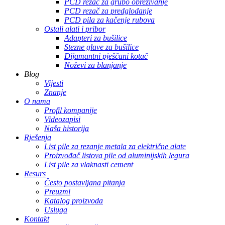
PCD rezač za grubo obrezivanje
PCD rezač za predglodanje
PCD pila za kačenje rubova
Ostali alati i pribor
Adapteri za bušilice
Stezne glave za bušilice
Dijamantni pješčani kotač
Noževi za blanjanje
Blog
Vijesti
Znanje
O nama
Profil kompanije
Videozapisi
Naša historija
Rješenja
List pile za rezanje metala za električne alate
Proizvođač listova pile od aluminijskih legura
List pile za vlaknasti cement
Resurs
Često postavljana pitanja
Preuzmi
Katalog proizvoda
Usluga
Kontakt