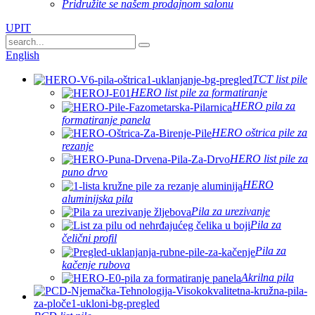
Pridružite se našem prodajnom salonu
UPIT
English
TCT list pile
HERO list pile za formatiranje
HERO pila za
formatiranje panela
HERO oštrica pile za
rezanje
HERO list pile za
puno drvo
HERO
aluminijska pila
Pila za urezivanje
Pila za
čelični profil
Pila za
kačenje rubova
Akrilna pila