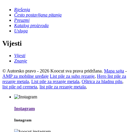
Rješenja
Često postavljana pitanja
Preuzmi
Katalog proizvoda
Usluga
Vijesti
Vijesti
Znanje
© Autorsko pravo - 2026 Koocut sva prava pridržana.
Mapa sajta
-
AMP za mobilne uređaje
List pile za suho rezanje
,
Hero list pile za
rezanje metala
,
List pile za rezanje metala
,
Oštrica za hladnu pilu
,
list pile od cermeta
,
list pile za rezanje metala
,
Instagram
Instagram