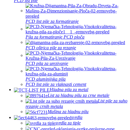
PCD list pile
PCD list pile za formatiranje
Pila za formatiranje PCD ploča
PCD oštrica pile za rezanje
PCD pila za urezivanje
PCD aluminijska pila
PCD list pile za vlaknasti cement
Hladna pila za metal
List za hladnu pilu za crne metale
List pile za suho
rezanje crnih metala
Mašina za hladnu pilu
svrdla
svrdla za tiple