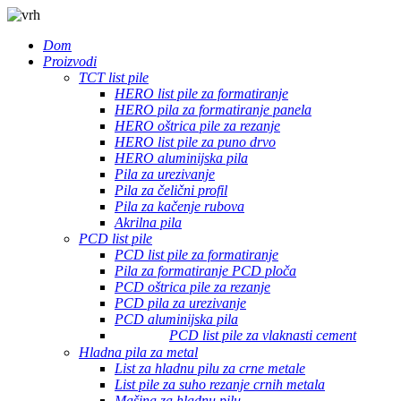
Dom
Proizvodi
TCT list pile
HERO list pile za formatiranje
HERO pila za formatiranje panela
HERO oštrica pile za rezanje
HERO list pile za puno drvo
HERO aluminijska pila
Pila za urezivanje
Pila za čelični profil
Pila za kačenje rubova
Akrilna pila
PCD list pile
PCD list pile za formatiranje
Pila za formatiranje PCD ploča
PCD oštrica pile za rezanje
PCD pila za urezivanje
PCD aluminijska pila
PCD list pile za vlaknasti cement
Hladna pila za metal
List za hladnu pilu za crne metale
List pile za suho rezanje crnih metala
Mašina za hladnu pilu