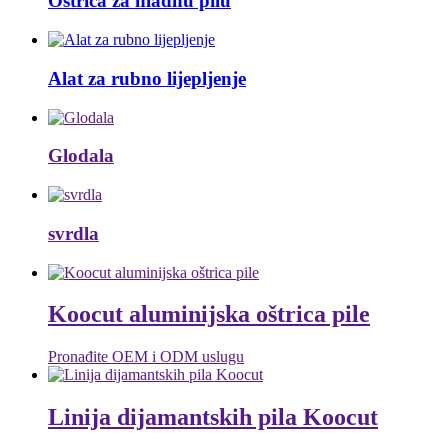
Oštrica za hladnu pilu
Alat za rubno lijepljenje
Glodala
svrdla
Koocut aluminijska oštrica pile
Pronađite OEM i ODM uslugu
Linija dijamantskih pila Koocut