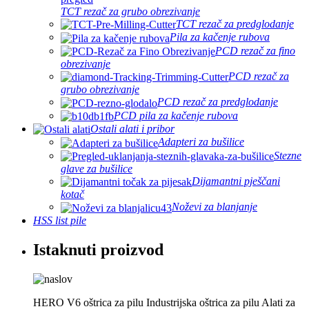
TCT rezač za grubo obrezivanje
TCT rezač za predglodanje
Pila za kačenje rubova
PCD rezač za fino
obrezivanje
PCD rezač za
grubo obrezivanje
PCD rezač za predglodanje
PCD pila za kačenje rubova
Ostali alati i pribor
Adapteri za bušilice
Stezne
glave za bušilice
Dijamantni pješčani
kotač
Noževi za blanjanje
HSS list pile
Istaknuti proizvod
HERO V6 oštrica za pilu Industrijska oštrica za pilu Alati za