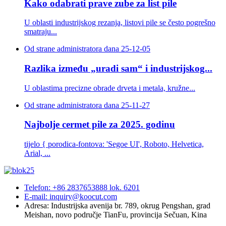
Kako odabrati prave zube za list pile
U oblasti industrijskog rezanja, listovi pile se često pogrešno
smatraju...
Od strane administratora dana 25-12-05
Razlika između „uradi sam“ i industrijskog...
U oblastima precizne obrade drveta i metala, kružne...
Od strane administratora dana 25-11-27
Najbolje cermet pile za 2025. godinu
tijelo { porodica-fontova: 'Segoe UI', Roboto, Helvetica,
Arial, ...
Telefon: +86 2837653888 lok. 6201
E-mail: inquiry@koocut.com
Adresa: Industrijska avenija br. 789, okrug Pengshan, grad
Meishan, novo područje TianFu, provincija Sečuan, Kina