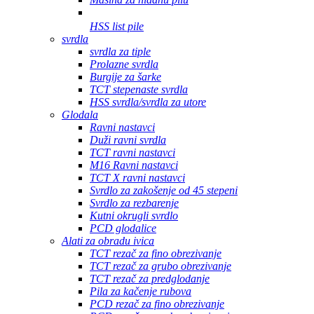
HSS list pile
svrdla
svrdla za tiple
Prolazne svrdla
Burgije za šarke
TCT stepenaste svrdla
HSS svrdla/svrdla za utore
Glodala
Ravni nastavci
Duži ravni svrdla
TCT ravni nastavci
M16 Ravni nastavci
TCT X ravni nastavci
Svrdlo za zakošenje od 45 stepeni
Svrdlo za rezbarenje
Kutni okrugli svrdlo
PCD glodalice
Alati za obradu ivica
TCT rezač za fino obrezivanje
TCT rezač za grubo obrezivanje
TCT rezač za predglodanje
Pila za kačenje rubova
PCD rezač za fino obrezivanje