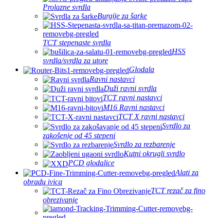
Prolazne svrdla
Burgije za šarke
TCT stepenaste svrdla
HSS
svrdla/svrdla za utore
Glodala
Ravni nastavci
Duži ravni svrdla
TCT ravni nastavci
M16 Ravni nastavci
TCT X ravni nastavci
Svrdlo za
zakošenje od 45 stepeni
Svrdlo za rezbarenje
Kutni okrugli svrdlo
PCD glodalice
Alati za
obradu ivica
TCT rezač za fino
obrezivanje