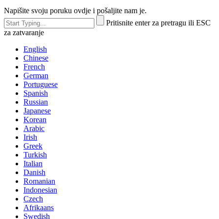
Napišite svoju poruku ovdje i pošaljite nam je.
Pritisnite enter za pretragu ili ESC
za zatvaranje
English
Chinese
French
German
Portuguese
Spanish
Russian
Japanese
Korean
Arabic
Irish
Greek
Turkish
Italian
Danish
Romanian
Indonesian
Czech
Afrikaans
Swedish